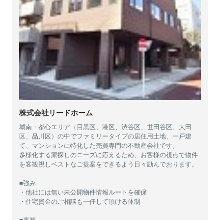
株式会社リードホーム
城南・都心エリア（目黒区、港区、渋谷区、世田谷区、大田
区、品川区）の中でファミリータイプの居住用土地、一戸建
て、マンションに特化した売買専門の不動産会社です。
多様化する家探しのニーズに応えるため、お客様の視点で物件
を客観視しベストなご提案をできるよう日々励んでおります。
■強み
・他社には無い未公開物件情報ルートを確保
・住宅資金のご相談も一任して頂ける体制