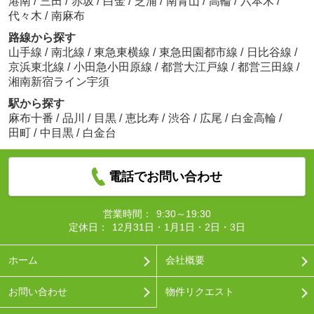
港南
/
三田
/
赤坂
/
白金
/
芝浦
/
南青山
/
高輪
/
六本木
/
代々木
/
南麻布
路線から探す
山手線
/
南北線
/
東急東横線
/
東急田園都市線
/
日比谷線
/
京浜東北線
/
小田急小田原線
/
都営大江戸線
/
都営三田線
/
湘南新宿ライン宇須
駅から探す
麻布十番
/
品川
/
目黒
/
恵比寿
/
渋谷
/
広尾
/
白金高輪
/
田町
/
中目黒
/
白金台
電話でお問い合わせ
営業時間：
9:30～19:30
定休日：
12月31日・1月1日・2日・3日
ホーム
会社概要
お問い合わせ
物件リクエスト