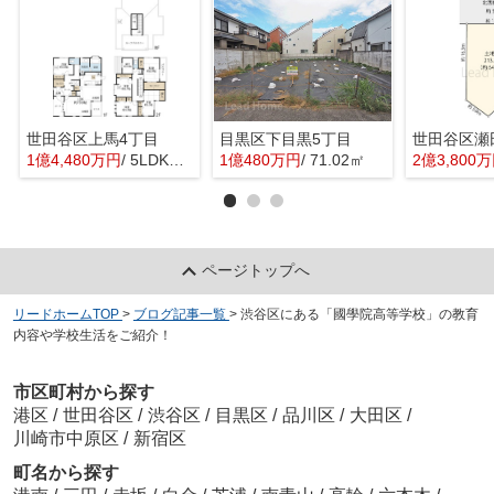
世田谷区上馬4丁目
目黒区下目黒5丁目
世田谷区瀬
1億4,480万円
/ 5LDK＋1S(納戸)
1億480万円
/ 71.02㎡
2億3,800
ページトップへ
リードホームTOP
>
ブログ記事一覧
>
渋谷区にある「國學院高等学校」の教育
内容や学校生活をご紹介！
市区町村から探す
港区
/
世田谷区
/
渋谷区
/
目黒区
/
品川区
/
大田区
/
川崎市中原区
/
新宿区
町名から探す