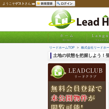
新規登録
ログイン
ようこそ
ゲスト
さん
ホーム
Lang
HOME
TRANSLA
リードホームTOP
>
株式会社リードホー
土地の状態を把握しよう！
LEADCLUB
リードクラブ
無料会員登録で
未公開物件
が
閲覧可能!