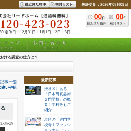
最近見た物件
検討リスト
最終更新：2026年08月09日
式会社リードホーム【通話料無料】
00
00
件
件
0120-423-023
最近見た物件
検討リスト
:30 定休日：12月31日・1月1日・2日・3日
トマップ
お問い合わせ
TE MAP
CONTACT
おける調査の仕方は？
最新記事
記事一覧
の違いや組
渋谷区にある
「日本写真芸術
専門学校」の概
要！学科等もご
ける
紹介
港区の「専門学
21-06-19
校青山ファッシ
ョンカレッジ」