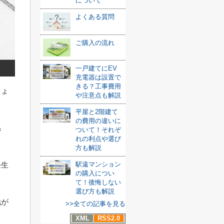
について
よくある質問
ご購入の流れ
一戸建てにEV
充電器は設置で
きる？工事費用
しょ
や注意点も解説
平屋と2階建て
の費用の違いに
係
ついて！それぞ
れの利点や選び
方も解説
発生
駅遠マンション
の購入につい
て！後悔しない
選び方も解説
地が
>>全ての記事を見る
XML
RSS2.0