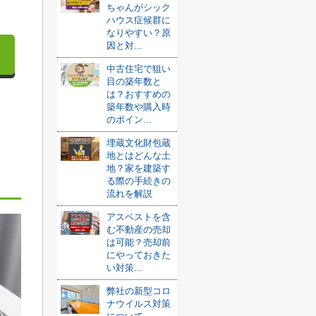
ちゃんがシック
ハウス症候群に
なりやすい？原
因と対...
中古住宅で狙い
目の築年数と
は？おすすめの
築年数や購入時
のポイン...
埋蔵文化財包蔵
地とはどんな土
地？家を建築す
る際の手続きの
流れを解説
アスベストを含
む不動産の売却
は可能？売却前
にやっておきた
い対策...
弊社の新型コロ
ナウイルス対策