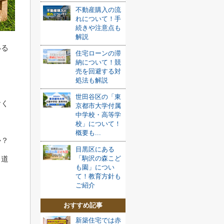
不動産購入の流
れについて！手
続きや注意点も
解説
いる
住宅ローンの滞
納について！競
売を回避する対
処法も解説
世田谷区の「東
おく
京都市大学付属
中学校・高等学
校」について！
概要も...
か？
目黒区にある
、道
「駒沢の森こど
も園」につい
て！教育方針も
ご紹介
さ
おすすめ記事
新築住宅では赤