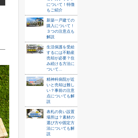
について！特徴
もご紹介
新築一戸建ての
購入について！
３つの注意点も
解説
生活保護を受給
するには不動産
売却が必要？住
み続ける方法に
ついて...
精神科病院が近
いと売却は難し
い？事前の注意
点についても解
説
表札の良い設置
場所は？素材の
選び方や固定方
法についても解
説