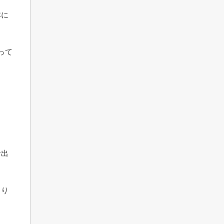
本に
って
お出
より