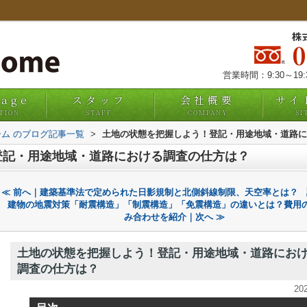
株
営業時間：9:30～19
uage
スタッフ
会社概要
サイ
TION
STAFF
COMPANY
SI
ム のブログ記事一覧
>
土地の状態を把握しよう！登記・用途地域・道路に
登記・用途地域・道路における調査の仕方は？
≪ 前へ｜建築基準法で定められた日影規制と北側斜線制限、天空率とは？
建物の地震対策「耐震構造」「制震構造」「免震構造」の違いとは？費用
み合わせを紹介｜次へ ≫
土地の状態を把握しよう！登記・用途地域・道路にお
調査の仕方は？
20