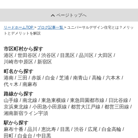
ページトップへ
リードホームTOP
>
ブログ記事一覧
>
ユニバーサルデザイン住宅とは？メリッ
トとデメリットを解説
市区町村から探す
港区
/
世田谷区
/
渋谷区
/
目黒区
/
品川区
/
大田区
/
川崎市中原区
/
新宿区
町名から探す
港南
/
三田
/
赤坂
/
白金
/
芝浦
/
南青山
/
高輪
/
六本木
/
代々木
/
南麻布
路線から探す
山手線
/
南北線
/
東急東横線
/
東急田園都市線
/
日比谷線
/
京浜東北線
/
小田急小田原線
/
都営大江戸線
/
都営三田線
/
湘南新宿ライン宇須
駅から探す
麻布十番
/
品川
/
恵比寿
/
目黒
/
渋谷
/
広尾
/
白金高輪
/
田町
/
白金台
/
中目黒