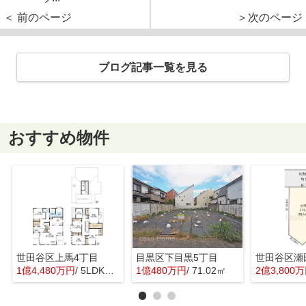
＜ 前のページ
＞次のページ
ブログ記事一覧を見る
おすすめ物件
世田谷区上馬4丁目
目黒区下目黒5丁目
世田谷区瀬
1億4,480万円
/ 5LDK＋1S(納戸)
1億480万円
/ 71.02㎡
2億3,800