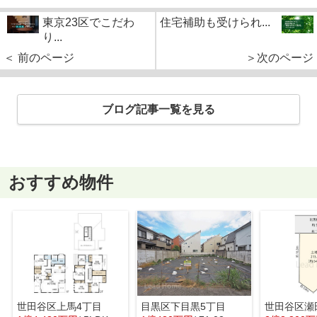
東京23区でこだわ
住宅補助も受けられ...
り...
＜ 前のページ
＞次のページ
ブログ記事一覧を見る
おすすめ物件
世田谷区上馬4丁目
目黒区下目黒5丁目
世田谷区瀬