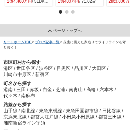
1億4,480万円
/ 5LDK＋1S(納戸)
1億480万円
/ 71.02㎡
2億3,800
ページトップへ
リードホームTOP
>
ブログ記事一覧
>
災害に備えた家造りでライフラインを守
り抜く！
市区町村から探す
港区
/
世田谷区
/
渋谷区
/
目黒区
/
品川区
/
大田区
/
川崎市中原区
/
新宿区
町名から探す
港南
/
三田
/
赤坂
/
白金
/
芝浦
/
南青山
/
高輪
/
六本木
/
代々木
/
南麻布
路線から探す
山手線
/
南北線
/
東急東横線
/
東急田園都市線
/
日比谷線
/
京浜東北線
/
都営大江戸線
/
小田急小田原線
/
都営三田線
/
湘南新宿ライン宇須