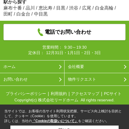
駅から探す
麻布十番
/
品川
/
恵比寿
/
目黒
/
渋谷
/
広尾
/
白金高輪
/
田町
/
白金台
/
中目黒
電話でお問い合わせ
営業時間：
9:30～19:30
定休日：
12月31日・1月1日・2日・3日
ホーム
会社概要
お問い合わせ
物件リクエスト
プライバシーポリシー
利用規約
アクセスマップ
PCサイト
Copyright(c) 株式会社リードホーム All rights reserved.
当サイトでは、お客様の当サイト利用状況把握、サービス向上検討を目的と
して、クッキー（Cookie）を使用しています。
詳しくは、当社の
「Cookieの取扱いについて」
をご確認ください。