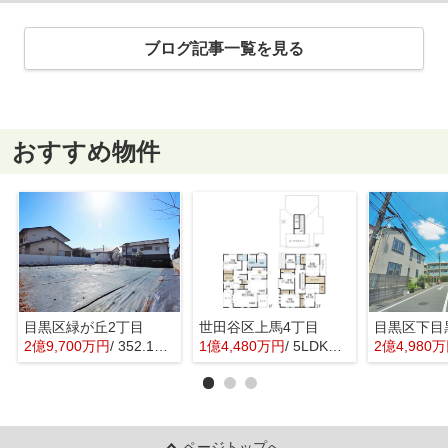
ブログ記事一覧を見る
おすすめ物件
目黒区緑が丘2丁目
世田谷区上馬4丁目
目黒区下目
2億9,700万円
/ 352.16㎡
1億4,480万円
/ 5LDK＋1S(納戸)
2億4,980
ページトップへ