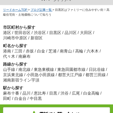
リードホームTOP
>
ブログ記事一覧
>
目黒区はファミリーに住みやすい街！高
級住宅街・土地価格について知ろう
市区町村から探す
港区
/
世田谷区
/
渋谷区
/
目黒区
/
品川区
/
大田区
/
川崎市中原区
/
新宿区
町名から探す
港南
/
三田
/
赤坂
/
白金
/
芝浦
/
南青山
/
高輪
/
六本木
/
代々木
/
南麻布
路線から探す
山手線
/
南北線
/
東急東横線
/
東急田園都市線
/
日比谷線
/
京浜東北線
/
小田急小田原線
/
都営大江戸線
/
都営三田線
/
湘南新宿ライン宇須
駅から探す
麻布十番
/
品川
/
恵比寿
/
目黒
/
渋谷
/
広尾
/
白金高輪
/
田町
/
白金台
/
中目黒