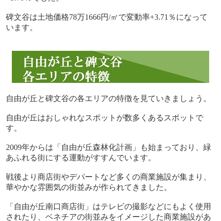
碑文谷は土地価格
78
万
1666
円
/
㎡で変動率
+3.71
％になって
います。
自由が丘と碑文谷の各エリアの特徴を見ていきましょう。
自由が丘はおしゃれなスポットが数多くあるスポットで
す。
2009
年からは「自由が丘森林化計画」も始まっており、緑
あふれる街にする運動がすすんでいます。
戦後より商店街やデパートなど多くの商業施設が集まり、
華やかな雰囲気の街並みが作られてきました。
「自由が丘南口商店街」はテレビの撮影などにもよく使用
されたり、ベネチアの街並みをイメージした商業施設があ