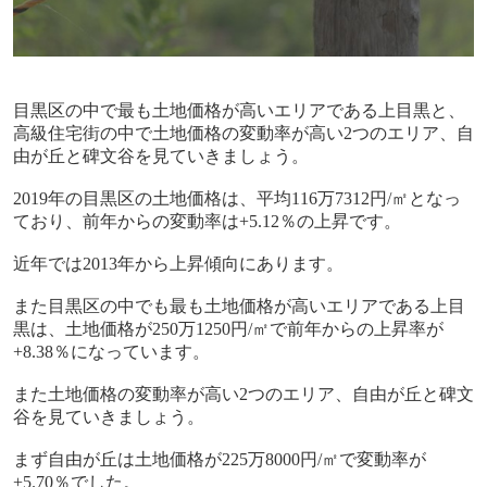
目黒区の中で最も土地価格が高いエリアである上目黒と、
高級住宅街の中で土地価格の変動率が高い
2
つのエリア、自
由が丘と碑文谷を見ていきましょう。
2019
年の目黒区の土地価格は、平均
116
万
7312
円
/
㎡となっ
ており、前年からの変動率は
+5.12
％の上昇です。
近年では
2013
年から上昇傾向にあります。
また目黒区の中でも最も土地価格が高いエリアである上目
黒は、土地価格が
250
万
1250
円
/
㎡で前年からの上昇率が
+8.38
％になっています。
また土地価格の変動率が高い
2
つのエリア、自由が丘と碑文
谷を見ていきましょう。
まず自由が丘は土地価格が
225
万
8000
円
/
㎡で変動率が
+5.70
％でした。