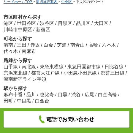
リードホームTOP
>
周辺施設案内
>
中央区
>
中央区のデパート
市区町村から探す
港区
/
世田谷区
/
渋谷区
/
目黒区
/
品川区
/
大田区
/
川崎市中原区
/
新宿区
町名から探す
港南
/
三田
/
赤坂
/
白金
/
芝浦
/
南青山
/
高輪
/
六本木
/
代々木
/
南麻布
路線から探す
山手線
/
南北線
/
東急東横線
/
東急田園都市線
/
日比谷線
/
京浜東北線
/
都営大江戸線
/
小田急小田原線
/
都営三田線
/
湘南新宿ライン宇須
駅から探す
麻布十番
/
品川
/
恵比寿
/
目黒
/
渋谷
/
広尾
/
白金高輪
/
田町
/
中目黒
/
白金台
電話でお問い合わせ