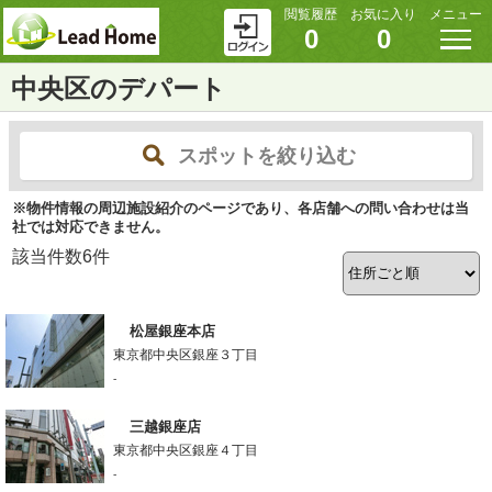
閲覧履歴
お気に入り
メニュー
0
0
中央区のデパート
スポットを絞り込む
※物件情報の周辺施設紹介のページであり、各店舗への問い合わせは当
社では対応できません。
該当件数
6
件
松屋銀座本店
東京都中央区銀座３丁目
-
三越銀座店
東京都中央区銀座４丁目
-