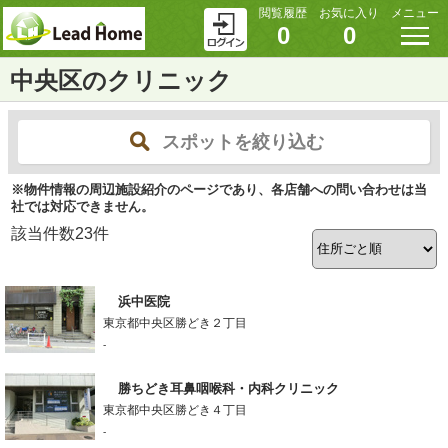
閲覧履歴
お気に入り
メニュー
0
0
中央区のクリニック
スポットを絞り込む
※物件情報の周辺施設紹介のページであり、各店舗への問い合わせは当
社では対応できません。
該当件数
23
件
浜中医院
東京都中央区勝どき２丁目
-
勝ちどき耳鼻咽喉科・内科クリニック
東京都中央区勝どき４丁目
-