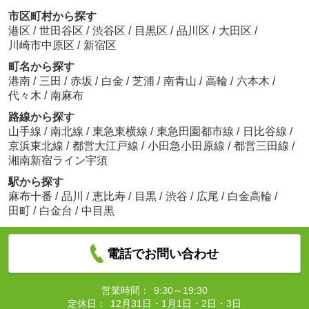
市区町村から探す
港区
/
世田谷区
/
渋谷区
/
目黒区
/
品川区
/
大田区
/
川崎市中原区
/
新宿区
町名から探す
港南
/
三田
/
赤坂
/
白金
/
芝浦
/
南青山
/
高輪
/
六本木
/
代々木
/
南麻布
路線から探す
山手線
/
南北線
/
東急東横線
/
東急田園都市線
/
日比谷線
/
京浜東北線
/
都営大江戸線
/
小田急小田原線
/
都営三田線
/
湘南新宿ライン宇須
駅から探す
麻布十番
/
品川
/
恵比寿
/
目黒
/
渋谷
/
広尾
/
白金高輪
/
田町
/
白金台
/
中目黒
電話でお問い合わせ
営業時間：
9:30～19:30
定休日：
12月31日・1月1日・2日・3日