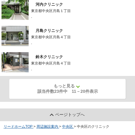
河内クリニック
東京都中央区月島１丁目
-
月島クリニック
東京都中央区月島４丁目
-
鈴木クリニック
東京都中央区月島４丁目
-
もっと見る
該当件数23件中
11
－
20
件表示
ページトップへ
リードホームTOP
>
周辺施設案内
>
中央区
>
中央区のクリニック