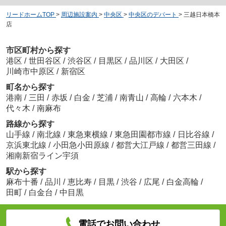
リードホームTOP
>
周辺施設案内
>
中央区
>
中央区のデパート
>
三越日本橋本
店
市区町村から探す
港区
/
世田谷区
/
渋谷区
/
目黒区
/
品川区
/
大田区
/
川崎市中原区
/
新宿区
町名から探す
港南
/
三田
/
赤坂
/
白金
/
芝浦
/
南青山
/
高輪
/
六本木
/
代々木
/
南麻布
路線から探す
山手線
/
南北線
/
東急東横線
/
東急田園都市線
/
日比谷線
/
京浜東北線
/
小田急小田原線
/
都営大江戸線
/
都営三田線
/
湘南新宿ライン宇須
駅から探す
麻布十番
/
品川
/
恵比寿
/
目黒
/
渋谷
/
広尾
/
白金高輪
/
田町
/
白金台
/
中目黒
電話でお問い合わせ