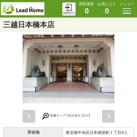
閲覧履歴
お気に入り
メニュー
0
0
三越日本橋本店
前
次
画像タップで拡大表示【
1
/1】
所在地
東京都中央区日本橋室町１丁目4-1