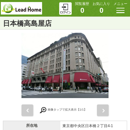
閲覧履歴
お気に入り
メニュー
0
0
日本橋高島屋店
前
次
画像タップで拡大表示【
1
/1】
所在地
東京都中央区日本橋２丁目4-1