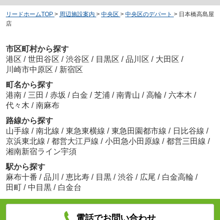
リードホームTOP
>
周辺施設案内
>
中央区
>
中央区のデパート
>
日本橋高島屋
店
市区町村から探す
港区
/
世田谷区
/
渋谷区
/
目黒区
/
品川区
/
大田区
/
川崎市中原区
/
新宿区
町名から探す
港南
/
三田
/
赤坂
/
白金
/
芝浦
/
南青山
/
高輪
/
六本木
/
代々木
/
南麻布
路線から探す
山手線
/
南北線
/
東急東横線
/
東急田園都市線
/
日比谷線
/
京浜東北線
/
都営大江戸線
/
小田急小田原線
/
都営三田線
/
湘南新宿ライン宇須
駅から探す
麻布十番
/
品川
/
恵比寿
/
目黒
/
渋谷
/
広尾
/
白金高輪
/
田町
/
中目黒
/
白金台
電話でお問い合わせ