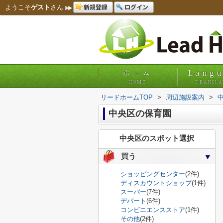
新規登録
ログイン
ようこそ
ゲスト
さん
ホーム
Lang
HOME
TRANSLA
リードホームTOP
>
周辺施設案内
>
中央区の保育園
中央区のスポット選択
買う
ショッピングセンター
(2件)
ディスカウントショップ
(1件)
スーパー
(7件)
デパート
(6件)
コンビニエンスストア
(1件)
その他
(2件)