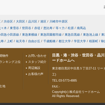
区
/
渋谷区
/
大田区
/
品川区
/
港区
/
川崎市中原区
代々木
/
東雪谷
/
世田谷
/
赤堤
/
恵比寿
/
等々力
/
松原
/
南馬込
小田急小田原線
/
東急東横線
/
東急田園都市線
/
東急目黒線
/
東急池上線
/
東
比寿
/
上町
/
祐天寺
/
自由が丘
/
千歳船橋
/
都立大学
/
学芸大学
/
桜新町
/
駒
目黒・港・渋谷・世田谷・品川
開物件
お問い合わせ
ードホームへ
ランキング上位
スタッフ紹介
周辺施設
東京都目黒区中目黒５丁目27-11 リード
お客様の声
工)
TEL:03-5773-4885
土地
FAX:-
Copyright(c) 株式会社リードホーム
All Rights Reserved.