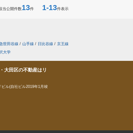
13
1-13
該当公開件数
件
件表示
急世田谷線
/
山手線
/
日比谷線
/
京王線
沢大学
・大田区の不動産はリ
ビル(自社ビル2019年1月竣