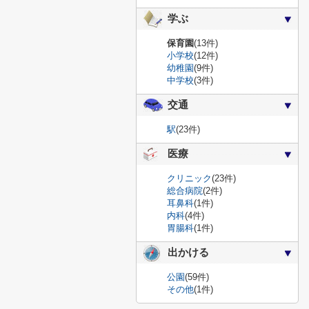
学ぶ
保育園
(13件)
小学校
(12件)
幼稚園
(9件)
中学校
(3件)
交通
駅
(23件)
医療
クリニック
(23件)
総合病院
(2件)
耳鼻科
(1件)
内科
(4件)
胃腸科
(1件)
出かける
公園
(59件)
その他
(1件)