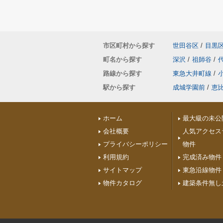
市区町村から探す
世田谷区
/
目黒
町名から探す
深沢
/
祖師谷
/
路線から探す
東急大井町線
/
駅から探す
成城学園前
/
恵
ホーム
最大級の未公
会社概要
人気アクセス
プライバシーポリシー
物件
利用規約
完成済み物件
サイトマップ
東急沿線物件
物件カタログ
建築条件無し