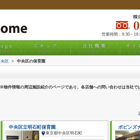
株
営業時間：9:30～19
uage
スタッフ
会社概要
サイ
TION
STAFF
COMPANY
SI
中央区
>
中央区の保育園
※物件情報の周辺施設紹介のページであり、各店舗への問い合わせは当社で
中央区立明石町保育園
ポピンズ
東京都中央区明石町