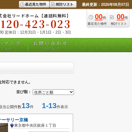
最近見た物件
検討リスト
最終更新：2026年08月07日
式会社リードホーム【通話料無料】
00
00
件
件
0120-423-023
最近見た物件
検討リスト
:30 定休日：12月31日・1月1日・2日・3日
トマップ
お問い合わせ
TE MAP
CONTACT
は対応できません。
並び順：
13
1-13
該当公開件数
件
件表示
ナーサリー京橋
東京都中央区銀座１丁目