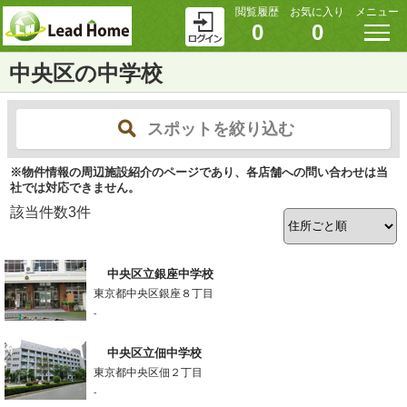
閲覧履歴
お気に入り
メニュー
0
0
中央区の中学校
スポットを絞り込む
※物件情報の周辺施設紹介のページであり、各店舗への問い合わせは当
社では対応できません。
該当件数
3
件
中央区立銀座中学校
東京都中央区銀座８丁目
-
中央区立佃中学校
東京都中央区佃２丁目
-