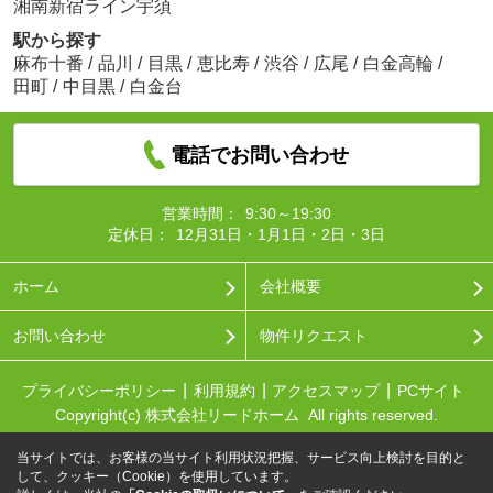
湘南新宿ライン宇須
駅から探す
麻布十番
/
品川
/
目黒
/
恵比寿
/
渋谷
/
広尾
/
白金高輪
/
田町
/
中目黒
/
白金台
電話でお問い合わせ
営業時間：
9:30～19:30
定休日：
12月31日・1月1日・2日・3日
ホーム
会社概要
お問い合わせ
物件リクエスト
プライバシーポリシー
利用規約
アクセスマップ
PCサイト
Copyright(c) 株式会社リードホーム All rights reserved.
当サイトでは、お客様の当サイト利用状況把握、サービス向上検討を目的と
して、クッキー（Cookie）を使用しています。