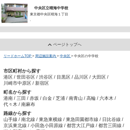
中央区立晴海中学校
東京都中央区晴海１丁目
-
ページトップへ
リードホームTOP
>
周辺施設案内
>
中央区
>
中央区の中学校
市区町村から探す
港区
/
世田谷区
/
渋谷区
/
目黒区
/
品川区
/
大田区
/
川崎市中原区
/
新宿区
町名から探す
港南
/
三田
/
赤坂
/
白金
/
芝浦
/
南青山
/
高輪
/
六本木
/
代々木
/
南麻布
路線から探す
山手線
/
南北線
/
東急東横線
/
東急田園都市線
/
日比谷線
/
京浜東北線
/
小田急小田原線
/
都営大江戸線
/
都営三田線
/