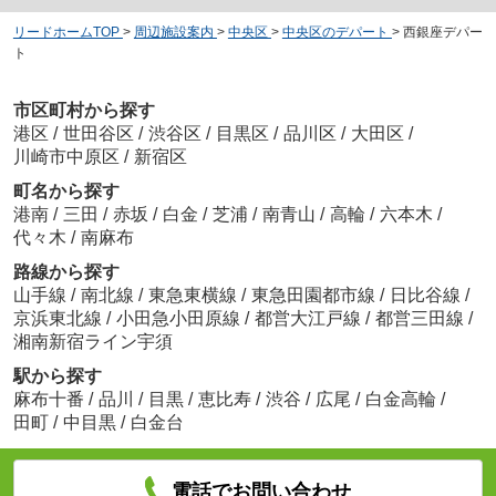
リードホームTOP
>
周辺施設案内
>
中央区
>
中央区のデパート
>
西銀座デパー
ト
市区町村から探す
港区
/
世田谷区
/
渋谷区
/
目黒区
/
品川区
/
大田区
/
川崎市中原区
/
新宿区
町名から探す
港南
/
三田
/
赤坂
/
白金
/
芝浦
/
南青山
/
高輪
/
六本木
/
代々木
/
南麻布
路線から探す
山手線
/
南北線
/
東急東横線
/
東急田園都市線
/
日比谷線
/
京浜東北線
/
小田急小田原線
/
都営大江戸線
/
都営三田線
/
湘南新宿ライン宇須
駅から探す
麻布十番
/
品川
/
目黒
/
恵比寿
/
渋谷
/
広尾
/
白金高輪
/
田町
/
中目黒
/
白金台
電話でお問い合わせ