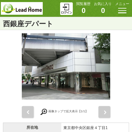
閲覧履歴
お気に入り
メニュー
0
0
西銀座デパート
前
次
画像タップで拡大表示【
1
/1】
所在地
東京都中央区銀座４丁目1