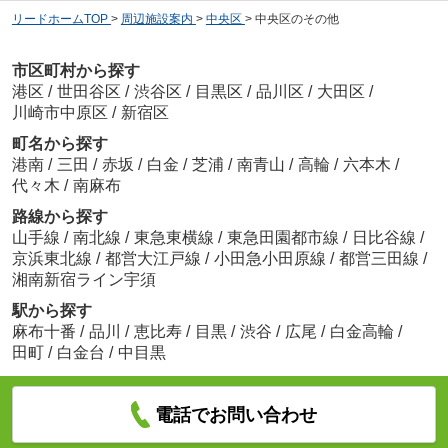
リードホームTOP
>
周辺施設案内
>
中央区
>
中央区のその他
市区町村から探す
港区
/
世田谷区
/
渋谷区
/
目黒区
/
品川区
/
大田区
/
川崎市中原区
/
新宿区
町名から探す
港南
/
三田
/
赤坂
/
白金
/
芝浦
/
南青山
/
高輪
/
六本木
/
代々木
/
南麻布
路線から探す
山手線
/
南北線
/
東急東横線
/
東急田園都市線
/
日比谷線
/
京浜東北線
/
都営大江戸線
/
小田急小田原線
/
都営三田線
/
湘南新宿ライン宇須
駅から探す
麻布十番
/
品川
/
恵比寿
/
目黒
/
渋谷
/
広尾
/
白金高輪
/
田町
/
白金台
/
中目黒
電話でお問い合わせ