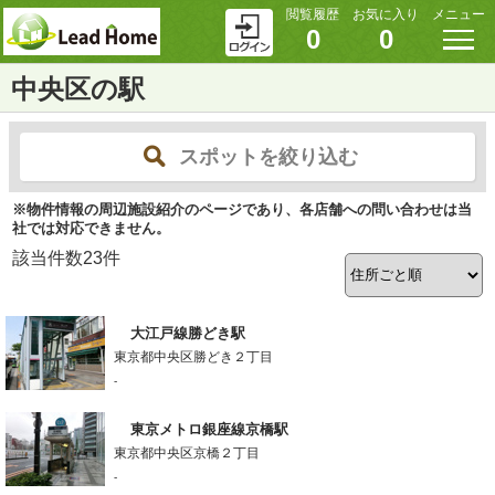
閲覧履歴
お気に入り
メニュー
0
0
中央区の駅
スポットを絞り込む
※物件情報の周辺施設紹介のページであり、各店舗への問い合わせは当
社では対応できません。
該当件数
23
件
大江戸線勝どき駅
東京都中央区勝どき２丁目
-
東京メトロ銀座線京橋駅
東京都中央区京橋２丁目
-