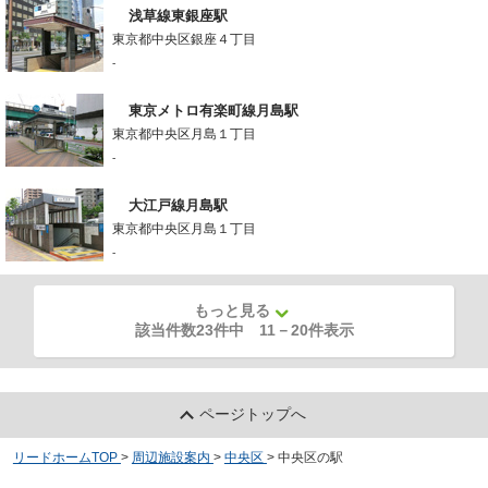
浅草線東銀座駅
東京都中央区銀座４丁目
-
東京メトロ有楽町線月島駅
東京都中央区月島１丁目
-
大江戸線月島駅
東京都中央区月島１丁目
-
もっと見る
該当件数23件中
11
－
20
件表示
ページトップへ
リードホームTOP
>
周辺施設案内
>
中央区
>
中央区の駅