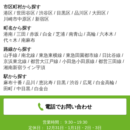
市区町村から探す
港区
/
世田谷区
/
渋谷区
/
目黒区
/
品川区
/
大田区
/
川崎市中原区
/
新宿区
町名から探す
港南
/
三田
/
赤坂
/
白金
/
芝浦
/
南青山
/
高輪
/
六本木
/
代々木
/
南麻布
路線から探す
山手線
/
南北線
/
東急東横線
/
東急田園都市線
/
日比谷線
/
京浜東北線
/
都営大江戸線
/
小田急小田原線
/
都営三田線
/
湘南新宿ライン宇須
駅から探す
麻布十番
/
品川
/
恵比寿
/
目黒
/
渋谷
/
広尾
/
白金高輪
/
田町
/
中目黒
/
白金台
電話でお問い合わせ
営業時間：
9:30～19:30
定休日：
12月31日・1月1日・2日・3日