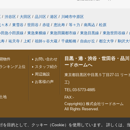
区
/
渋谷区
/
大田区
/
品川区
/
港区
/
川崎市中原区
代々木
/
東雪谷
/
世田谷
/
赤堤
/
恵比寿
/
等々力
/
南馬込
/
松原
小田急小田原線
/
東急東横線
/
東急田園都市線
/
東急目黒線
/
東急世田谷線
/
比寿
/
祐天寺
/
上町
/
祖師ヶ谷大蔵
/
千歳船橋
/
自由が丘
/
都立大学
/
駒沢大
目黒・港・渋谷・世田谷・品川
開物件
お問い合わせ
ードホームへ
ランキング上位
スタッフ紹介
周辺施設
東京都目黒区中目黒５丁目27-11 リード
お客様の声
工)
TEL:03-5773-4885
土地
FAX:-
Copyright(c) 株式会社リードホーム
All Rights Reserved.
を目的として、クッキー（Cookie）を使用しています。
詳しくは、