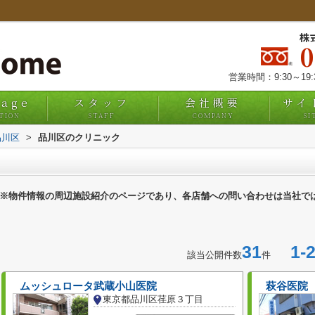
株
営業時間：9:30～19
uage
スタッフ
会社概要
サイ
TION
STAFF
COMPANY
SI
品川区
>
品川区のクリニック
※物件情報の周辺施設紹介のページであり、各店舗への問い合わせは当社で
31
1-2
該当公開件数
件
ムッシュロータ武蔵小山医院
萩谷医院
東京都品川区荏原３丁目