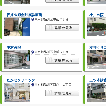
荏原医師会附属診療所
小川医院
東京都品川区中延２丁目
中村医院
櫻井クリ
東京都品川区中延６丁目
たかせクリニック
三ツ木診
東京都品川区西品川１丁目