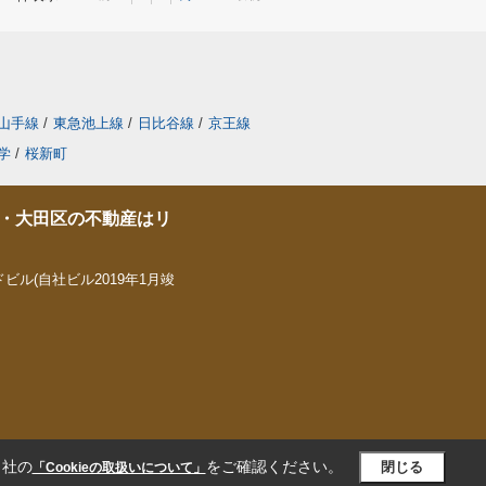
山手線
/
東急池上線
/
日比谷線
/
京王線
学
/
桜新町
・大田区の不動産はリ
ビル(自社ビル2019年1月竣
当社の
をご確認ください。
閉じる
「Cookieの取扱いについて」