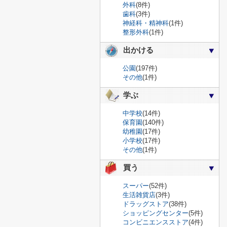
外科
(8件)
歯科
(3件)
神経科・精神科
(1件)
整形外科
(1件)
出かける
公園
(197件)
その他
(1件)
学ぶ
中学校
(14件)
保育園
(140件)
幼稚園
(17件)
小学校
(17件)
その他
(1件)
買う
スーパー
(52件)
生活雑貨店
(3件)
ドラッグストア
(38件)
ショッピングセンター
(5件)
コンビニエンスストア
(4件)