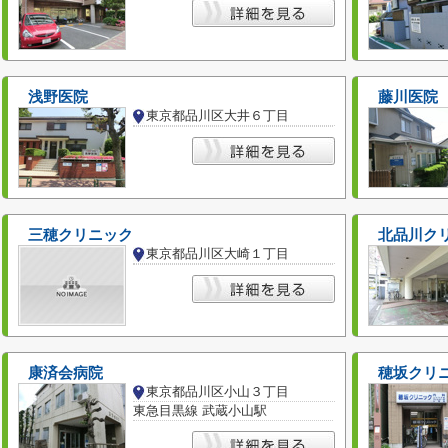
浅野医院
藤川医院
東京都品川区大井６丁目
三穂クリニック
北品川ク
東京都品川区大崎１丁目
康済会病院
穂坂クリ
東京都品川区小山３丁目
東急目黒線 武蔵小山駅