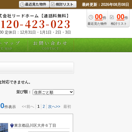
最近見た物件
検討リスト
最終更新：2026年08月08日
式会社リードホーム【通話料無料】
00
00
件
件
0120-423-023
最近見た物件
検討リスト
:30 定休日：12月31日・1月1日・2日・3日
トマップ
お問い合わせ
TE MAP
CONTACT
は対応できません。
並び順：
0
<<前へ
1
2
次へ>>
最初
件表示
東京都品川区大井６丁目