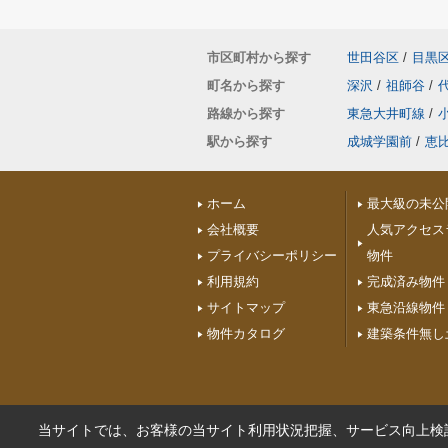
市区町村から探す
世田谷区
/
目黒
町名から探す
深沢
/
祖師谷
/
路線から探す
東急大井町線
/
駅から探す
成城学園前
/
恵
ホーム
最大級の未公
会社概要
人気アクセス
プライバシーポリシー
物件
利用規約
完成済み物件
サイトマップ
東急沿線物件
物件カタログ
建築条件無し
当サイトでは、お客様の当サイト利用状況把握、サービス向上検討