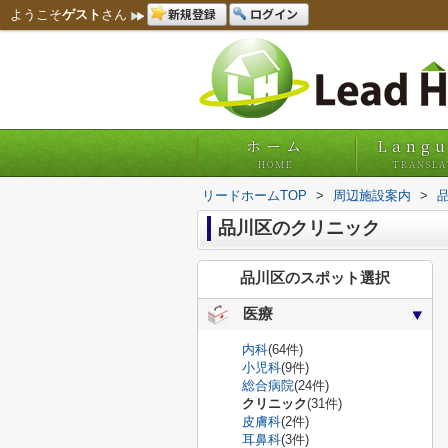
新規登録
ログイン
ようこそ
ゲスト
さん
ホーム
Lang
HOME
TRANSLA
リードホームTOP
>
周辺施設案内
>
品川区のクリニック
品川区のスポット選択
医療
内科
(64件)
小児科
(9件)
総合病院
(24件)
クリニック
(31件)
皮膚科
(2件)
耳鼻科
(3件)