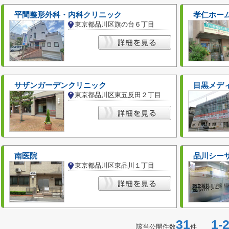
平間整形外科・内科クリニック
孝仁ホー
東京都品川区旗の台６丁目
サザンガーデンクリニック
目黒メデ
東京都品川区東五反田２丁目
南医院
品川シー
東京都品川区東品川１丁目
31
1-2
該当公開件数
件