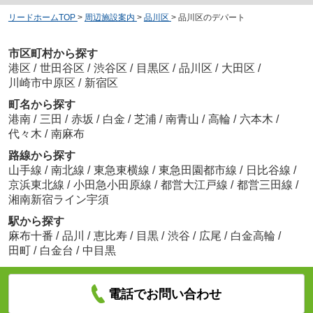
リードホームTOP
>
周辺施設案内
>
品川区
>
品川区のデパート
市区町村から探す
港区
/
世田谷区
/
渋谷区
/
目黒区
/
品川区
/
大田区
/
川崎市中原区
/
新宿区
町名から探す
港南
/
三田
/
赤坂
/
白金
/
芝浦
/
南青山
/
高輪
/
六本木
/
代々木
/
南麻布
路線から探す
山手線
/
南北線
/
東急東横線
/
東急田園都市線
/
日比谷線
/
京浜東北線
/
小田急小田原線
/
都営大江戸線
/
都営三田線
/
湘南新宿ライン宇須
駅から探す
麻布十番
/
品川
/
恵比寿
/
目黒
/
渋谷
/
広尾
/
白金高輪
/
田町
/
白金台
/
中目黒
電話でお問い合わせ