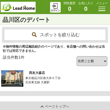
閲覧履歴
お気に入り
メニュー
0
0
品川区のデパート
スポットを絞り込む
※物件情報の周辺施設紹介のページであり、各店舗への問い合わせは当
社では対応できません。
該当件数
1
件
西友大森店
東京都品川区南大井６丁目
京浜東北線 大森駅
-
ページトップへ