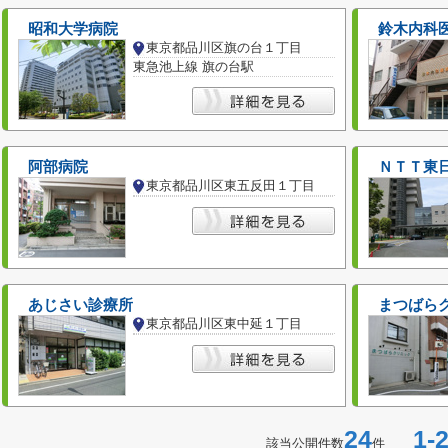
昭和大学病院
鈴木内科
東京都品川区旗の台１丁目
東急池上線 旗の台駅
阿部病院
ＮＴＴ東
東京都品川区東五反田１丁目
あじさい診療所
まつばら
東京都品川区東中延１丁目
24
1-2
該当公開件数
件