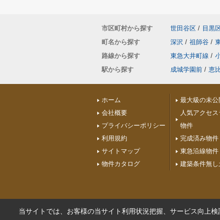
市区町村から探す
世田谷区
/
目黒
町名から探す
深沢
/
祖師谷
/
路線から探す
東急大井町線
/
駅から探す
成城学園前
/
恵
ホーム
最大級の未公
会社概要
人気アクセス
プライバシーポリシー
物件
利用規約
完成済み物件
サイトマップ
東急沿線物件
物件カタログ
建築条件無し
当サイトでは、お客様の当サイト利用状況把握、サービス向上検討