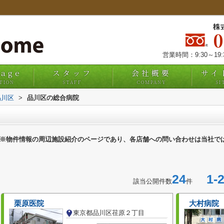
株
営業時間：9:30～19
uage
スタッフ
会社概要
サイ
TION
STAFF
COMPANY
SI
品川区
>
品川区の総合病院
※物件情報の周辺施設紹介のページであり、各店舗への問い合わせは当社で
24
1-2
該当公開件数
件
栗原医院
大村病院
東京都品川区荏原２丁目