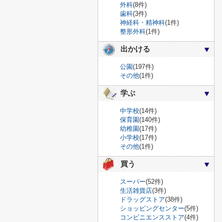
外科
(8件)
歯科
(3件)
神経科・精神科
(1件)
整形外科
(1件)
出かける
公園
(197件)
その他
(1件)
学ぶ
中学校
(14件)
保育園
(140件)
幼稚園
(17件)
小学校
(17件)
その他
(1件)
買う
スーパー
(52件)
生活雑貨店
(3件)
ドラッグストア
(38件)
ショッピングセンター
(5件)
コンビニエンスストア
(4件)