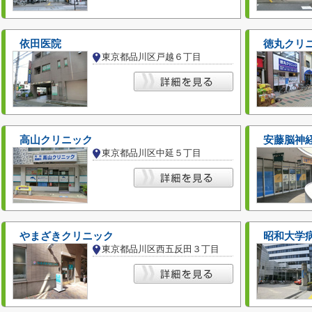
依田医院
徳丸クリ
東京都品川区戸越６丁目
高山クリニック
安藤脳神
東京都品川区中延５丁目
やまざきクリニック
昭和大学
東京都品川区西五反田３丁目