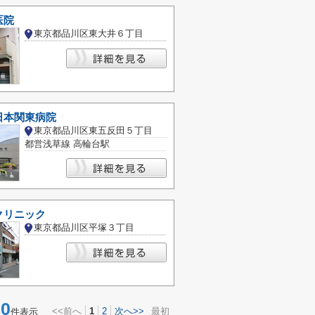
医院
東京都品川区東大井６丁目
日本関東病院
東京都品川区東五反田５丁目
都営浅草線 高輪台駅
クリニック
東京都品川区平塚３丁目
0
<<前へ
1
2
次へ>>
最初
件表示