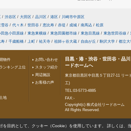
区
/
渋谷区
/
大田区
/
品川区
/
港区
/
川崎市中原区
東雪谷
/
代々木
/
世田谷
/
恵比寿
/
赤堤
/
成城
/
南馬込
/
松原
小田急小田原線
/
東急東横線
/
東急田園都市線
/
東急目黒線
/
東急世田谷線
/
比寿
/
千歳船橋
/
上町
/
祐天寺
/
祖師ヶ谷大蔵
/
自由が丘
/
駒沢大学
/
都立大
目黒・港・渋谷・世田谷・品川
開物件
お問い合わせ
ードホームへ
ランキング上位
スタッフ紹介
周辺施設
東京都目黒区中目黒５丁目27-11 リード
お客様の声
工)
TEL:03-5773-4885
土地
FAX:-
Copyright(c) 株式会社リードホーム
All Rights Reserved.
を目的として、クッキー（Cookie）を使用しています。
詳しくは、