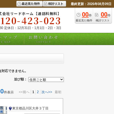
最近見た物件
検討リスト
最終更新：2026年08月09日
式会社リードホーム【通話料無料】
00
00
件
件
0120-423-023
最近見た物件
検討リスト
:30 定休日：12月31日・1月1日・2日・3日
トマップ
お問い合わせ
TE MAP
CONTACT
は対応できません。
並び順：
0
<<前へ
1
2
次へ>>
最初
件表示
東京都品川区大井３丁目