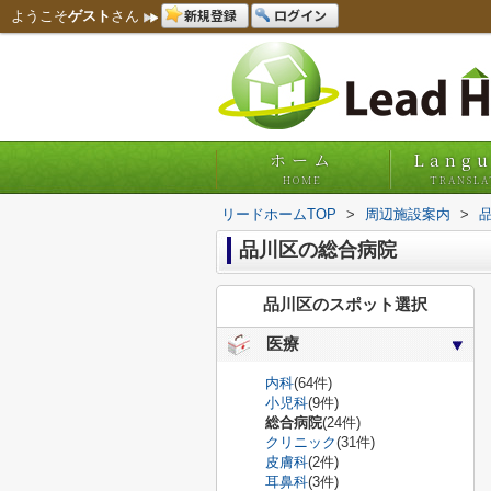
新規登録
ログイン
ようこそ
ゲスト
さん
ホーム
Lang
HOME
TRANSLA
リードホームTOP
>
周辺施設案内
>
品川区の総合病院
品川区のスポット選択
医療
内科
(64件)
小児科
(9件)
総合病院
(24件)
クリニック
(31件)
皮膚科
(2件)
耳鼻科
(3件)