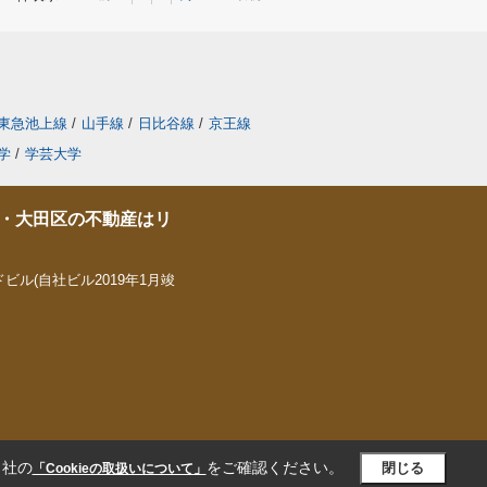
東急池上線
/
山手線
/
日比谷線
/
京王線
学
/
学芸大学
・大田区の不動産はリ
ビル(自社ビル2019年1月竣
当社の
をご確認ください。
閉じる
「Cookieの取扱いについて」