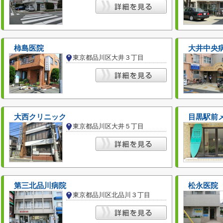
柿島医院
大井中央
東京都品川区大井３丁目
大西クリニック
目黒駅前
東京都品川区大井５丁目
第三北品川病院
松永医院
東京都品川区北品川３丁目