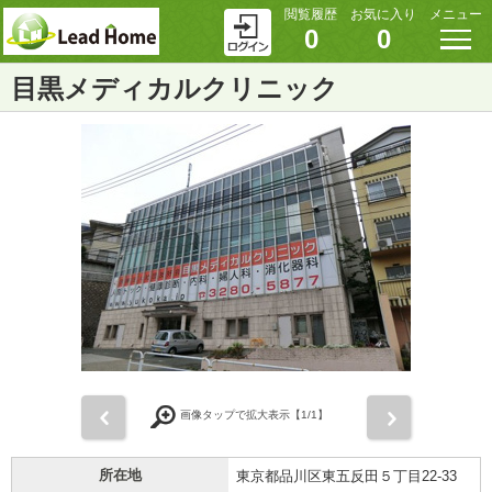
閲覧履歴
お気に入り
メニュー
0
0
目黒メディカルクリニック
前
次
画像タップで拡大表示【
1
/1】
所在地
東京都品川区東五反田５丁目22-33