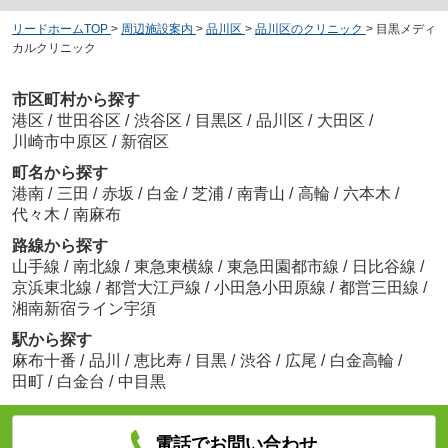
リードホームTOP
>
周辺施設案内
>
品川区
>
品川区のクリニック
>
目黒メディ
カルクリニック
市区町村から探す
港区
/
世田谷区
/
渋谷区
/
目黒区
/
品川区
/
大田区
/
川崎市中原区
/
新宿区
町名から探す
港南
/
三田
/
赤坂
/
白金
/
芝浦
/
南青山
/
高輪
/
六本木
/
代々木
/
南麻布
路線から探す
山手線
/
南北線
/
東急東横線
/
東急田園都市線
/
日比谷線
/
京浜東北線
/
都営大江戸線
/
小田急小田原線
/
都営三田線
/
湘南新宿ライン宇須
駅から探す
麻布十番
/
品川
/
恵比寿
/
目黒
/
渋谷
/
広尾
/
白金高輪
/
田町
/
白金台
/
中目黒
電話でお問い合わせ