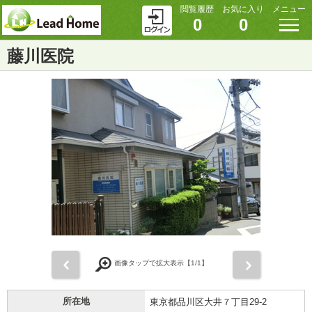
閲覧履歴
お気に入り
メニュー
0
0
藤川医院
前
次
画像タップで拡大表示【
1
/1】
所在地
東京都品川区大井７丁目29-2