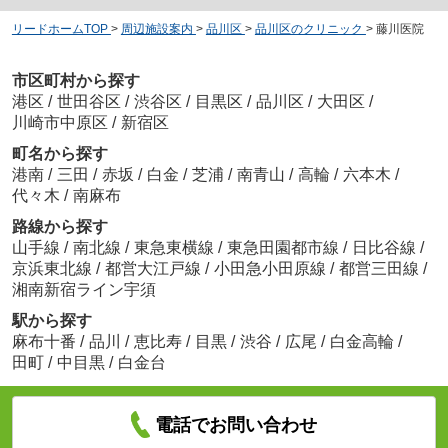
リードホームTOP
>
周辺施設案内
>
品川区
>
品川区のクリニック
>
藤川医院
市区町村から探す
港区
/
世田谷区
/
渋谷区
/
目黒区
/
品川区
/
大田区
/
川崎市中原区
/
新宿区
町名から探す
港南
/
三田
/
赤坂
/
白金
/
芝浦
/
南青山
/
高輪
/
六本木
/
代々木
/
南麻布
路線から探す
山手線
/
南北線
/
東急東横線
/
東急田園都市線
/
日比谷線
/
京浜東北線
/
都営大江戸線
/
小田急小田原線
/
都営三田線
/
湘南新宿ライン宇須
駅から探す
麻布十番
/
品川
/
恵比寿
/
目黒
/
渋谷
/
広尾
/
白金高輪
/
田町
/
中目黒
/
白金台
電話でお問い合わせ