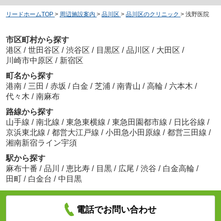
リードホームTOP
>
周辺施設案内
>
品川区
>
品川区のクリニック
>
浅野医院
市区町村から探す
港区
/
世田谷区
/
渋谷区
/
目黒区
/
品川区
/
大田区
/
川崎市中原区
/
新宿区
町名から探す
港南
/
三田
/
赤坂
/
白金
/
芝浦
/
南青山
/
高輪
/
六本木
/
代々木
/
南麻布
路線から探す
山手線
/
南北線
/
東急東横線
/
東急田園都市線
/
日比谷線
/
京浜東北線
/
都営大江戸線
/
小田急小田原線
/
都営三田線
/
湘南新宿ライン宇須
駅から探す
麻布十番
/
品川
/
恵比寿
/
目黒
/
広尾
/
渋谷
/
白金高輪
/
田町
/
白金台
/
中目黒
電話でお問い合わせ