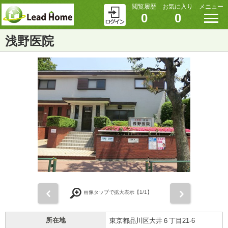
閲覧履歴
お気に入り
メニュー
0
0
浅野医院
前
次
画像タップで拡大表示【
1
/1】
所在地
東京都品川区大井６丁目21-6