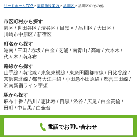
リードホームTOP
>
周辺施設案内
>
品川区
>
品川区のその他
市区町村から探す
港区
/
世田谷区
/
渋谷区
/
目黒区
/
品川区
/
大田区
/
川崎市中原区
/
新宿区
町名から探す
港南
/
三田
/
赤坂
/
白金
/
芝浦
/
南青山
/
高輪
/
六本木
/
代々木
/
南麻布
路線から探す
山手線
/
南北線
/
東急東横線
/
東急田園都市線
/
日比谷線
/
京浜東北線
/
都営大江戸線
/
小田急小田原線
/
都営三田線
/
湘南新宿ライン宇須
駅から探す
麻布十番
/
品川
/
恵比寿
/
目黒
/
渋谷
/
広尾
/
白金高輪
/
田町
/
中目黒
/
白金台
電話でお問い合わせ