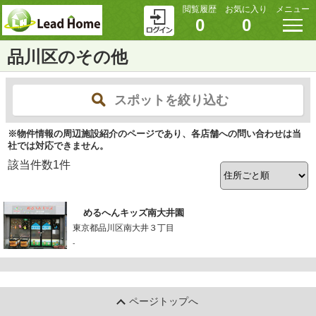
閲覧履歴
お気に入り
メニュー
0
0
品川区のその他
スポットを絞り込む
※物件情報の周辺施設紹介のページであり、各店舗への問い合わせは当
社では対応できません。
該当件数
1
件
めるへんキッズ南大井園
東京都品川区南大井３丁目
-
ページトップへ