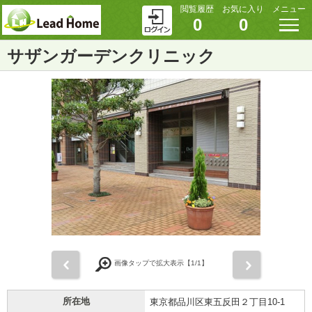
閲覧履歴
お気に入り
メニュー
0
0
サザンガーデンクリニック
前
次
画像タップで拡大表示【
1
/1】
所在地
東京都品川区東五反田２丁目10-1