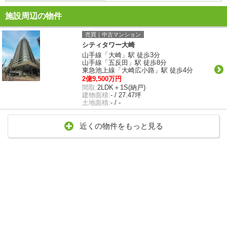
施設周辺の物件
売買｜中古マンション
シティタワー大崎
山手線「大崎」駅 徒歩3分
山手線「五反田」駅 徒歩8分
東急池上線「大崎広小路」駅 徒歩4分
2億9,500万円
間取:
2LDK＋1S(納戸)
建物面積:
- / 27.47坪
土地面積:
- / -
近くの物件をもっと見る