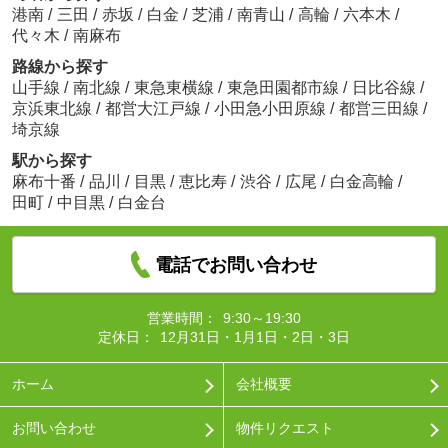
港南
/
三田
/
赤坂
/
白金
/
芝浦
/
南青山
/
高輪
/
六本木
/
代々木
/
南麻布
路線から探す
山手線
/
南北線
/
東急東横線
/
東急田園都市線
/
日比谷線
/
京浜東北線
/
都営大江戸線
/
小田急小田原線
/
都営三田線
/
埼京線
駅から探す
麻布十番
/
品川
/
目黒
/
恵比寿
/
渋谷
/
広尾
/
白金高輪
/
田町
/
中目黒
/
白金台
電話でお問い合わせ
営業時間：
9:30～19:30
定休日：
12月31日・1月1日・2日・3日
ホーム
会社概要
お問い合わせ
物件リクエスト