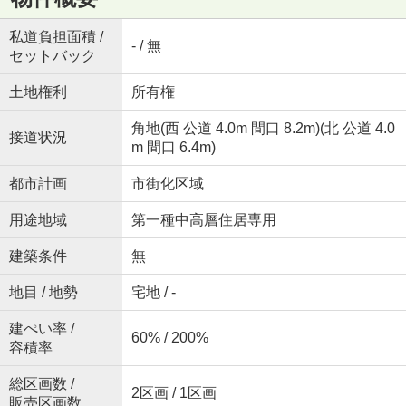
私道負担面積 /
- / 無
セットバック
土地権利
所有権
角地(西 公道 4.0m 間口 8.2m)(北 公道 4.0
接道状況
m 間口 6.4m)
都市計画
市街化区域
用途地域
第一種中高層住居専用
建築条件
無
地目 / 地勢
宅地 / -
建ぺい率 /
60% / 200%
容積率
総区画数 /
2区画 / 1区画
販売区画数