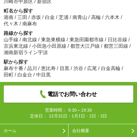
川崎市中原区
/
新宿区
町名から探す
港南
/
三田
/
赤坂
/
白金
/
芝浦
/
南青山
/
高輪
/
六本木
/
代々木
/
南麻布
路線から探す
山手線
/
南北線
/
東急東横線
/
東急田園都市線
/
日比谷線
/
京浜東北線
/
小田急小田原線
/
都営大江戸線
/
都営三田線
/
湘南新宿ライン宇須
駅から探す
麻布十番
/
品川
/
恵比寿
/
目黒
/
渋谷
/
広尾
/
白金高輪
/
田町
/
白金台
/
中目黒
電話でお問い合わせ
営業時間：
9:30～19:30
定休日：
12月31日・1月1日・2日・3日
ホーム
会社概要