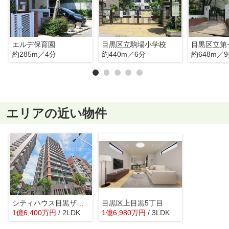
エルデ保育園
目黒区立駒場小学校
目黒区立第
約285m／4分
約440m／6分
約648m／
エリアの近い物件
シティハウス目黒ザ・グランド
目黒区上目黒5丁目
1
億
6,400
万
円
/ 2LDK
1
億
6,980
万
円
/ 3LDK