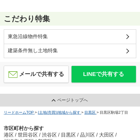
こだわり特集
東急沿線物件特集
建築条件無し土地特集
メールで共有する
LINEで共有する
ページトップへ
リードホームTOP
>
(土地(売買))地域から探す
>
目黒区
>
目黒区駒場2丁目
市区町村から探す
港区
/
世田谷区
/
渋谷区
/
目黒区
/
品川区
/
大田区
/