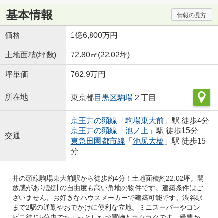
基本情報
情報の見方
価格
1億6,800万円
土地面積(坪数)
72.80㎡(22.02坪)
坪単価
762.9万円
所在地
東京都
目黒区
駒場
２丁目
京王井の頭線
「
駒場東大前
」駅 徒歩4分
京王井の頭線
「
池ノ上
」駅 徒歩15分
交通
東急田園都市線
「
池尻大橋
」駅 徒歩15
分
井の頭線駒場東大前駅から徒歩約4分！土地面積約22.02坪。開
放感があり設計の自由度も高い角地の物件です。建築条件はご
ざいません。お好きなハウスメーカーで建築可能です。渋谷駅
まで2駅の通勤やおでかけに便利な立地。ミニスーパーやコン
ビニ徒歩5分内でちょっとしたお買物もラクラクです。緑豊か