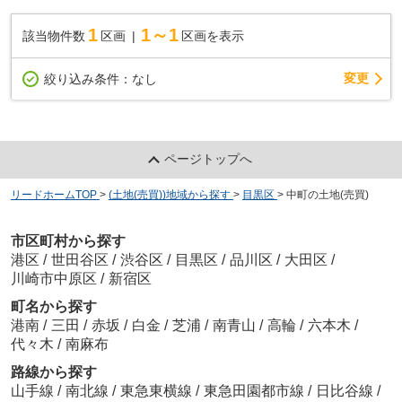
1
1～1
該当物件数
区画
区画を表示
変更
絞り込み条件：
なし
ページトップへ
リードホームTOP
>
(土地(売買))地域から探す
>
目黒区
>
中町の土地(売買)
市区町村から探す
港区
/
世田谷区
/
渋谷区
/
目黒区
/
品川区
/
大田区
/
川崎市中原区
/
新宿区
町名から探す
港南
/
三田
/
赤坂
/
白金
/
芝浦
/
南青山
/
高輪
/
六本木
/
代々木
/
南麻布
路線から探す
山手線
/
南北線
/
東急東横線
/
東急田園都市線
/
日比谷線
/