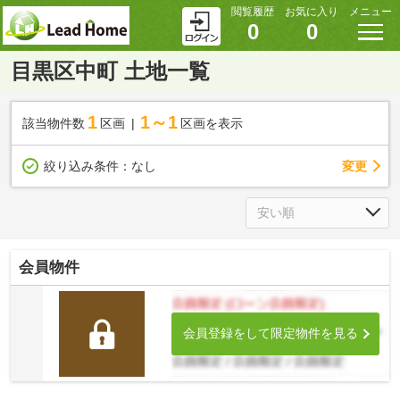
閲覧履歴
お気に入り
メニュー
0
0
目黒区中町 土地一覧
1
1～1
該当物件数
区画
区画を表示
変更
絞り込み条件：
なし
会員物件
会員登録をして限定物件を見る