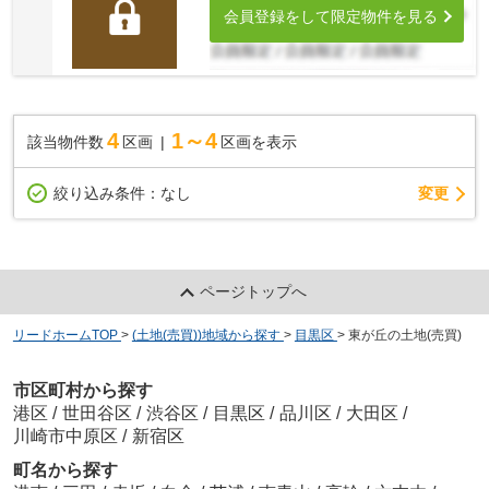
会員登録をして限定物件を見る
4
1～4
該当物件数
区画
区画を表示
変更
絞り込み条件：
なし
ページトップへ
リードホームTOP
>
(土地(売買))地域から探す
>
目黒区
>
東が丘の土地(売買)
市区町村から探す
港区
/
世田谷区
/
渋谷区
/
目黒区
/
品川区
/
大田区
/
川崎市中原区
/
新宿区
町名から探す