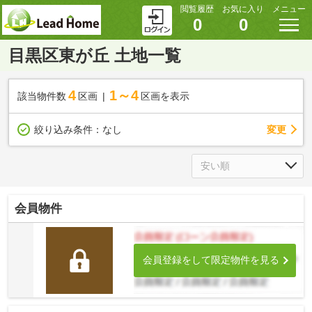
閲覧履歴
お気に入り
メニュー
0
0
目黒区東が丘 土地一覧
4
1～4
該当物件数
区画
区画を表示
変更
絞り込み条件：
なし
会員物件
会員登録をして限定物件を見る