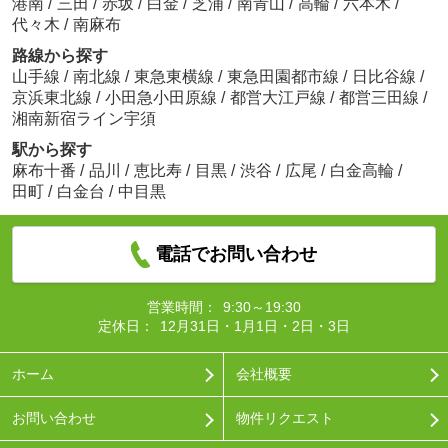
港南
/
三田
/
赤坂
/
白金
/
芝浦
/
南青山
/
高輪
/
六本木
/
代々木
/
南麻布
路線から探す
山手線
/
南北線
/
東急東横線
/
東急田園都市線
/
日比谷線
/
京浜東北線
/
小田急小田原線
/
都営大江戸線
/
都営三田線
/
湘南新宿ライン宇須
駅から探す
麻布十番
/
品川
/
恵比寿
/
目黒
/
渋谷
/
広尾
/
白金高輪
/
田町
/
白金台
/
中目黒
電話でお問い合わせ
営業時間：
9:30～19:30
定休日：
12月31日・1月1日・2日・3日
ホーム
会社概要
お問い合わせ
物件リクエスト