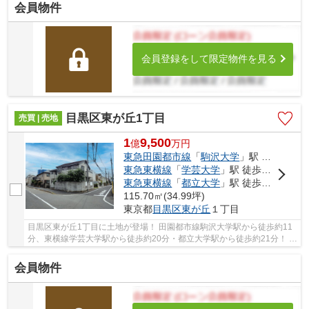
会員物件
会員登録をして限定物件を見る
目黒区東が丘1丁目
売買 | 売地
1
9,500
億
万
円
東急田園都市線
「
駒沢大学
」駅 徒歩11分
東急東横線
「
学芸大学
」駅 徒歩20分
東急東横線
「
都立大学
」駅 徒歩21分
115.70㎡(34.99坪)
東京都
目黒区
東が丘
１丁目
目黒区東が丘1丁目に土地が登場！ 田園都市線駒沢大学駅から徒歩約11
分、東横線学芸大学駅から徒歩約20分・都立大学駅から徒歩約21分！ 2
路線3駅利用可能な大変便利な立地に位置した物...
会員物件