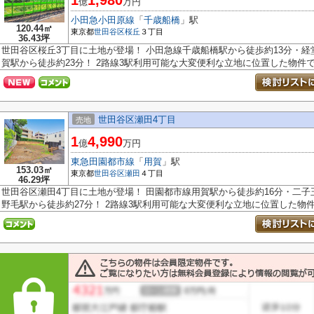
1
1,980
億
万円
小田急小田原線
「
千歳船橋
」駅
120.44㎡
東京都
世田谷区
桜丘
３丁目
36.43坪
世田谷区桜丘3丁目に土地が登場！ 小田急線千歳船橋駅から徒歩約13分・経
賀駅から徒歩約23分！ 2路線3駅利用可能な大変便利な立地に位置した物件です
世田谷区瀬田4丁目
売地
1
4,990
億
万円
東急田園都市線
「
用賀
」駅
153.03㎡
東京都
世田谷区
瀬田
４丁目
46.29坪
世田谷区瀬田4丁目に土地が登場！ 田園都市線用賀駅から徒歩約16分・二子
野毛駅から徒歩約27分！ 2路線3駅利用可能な大変便利な立地に位置した物件で