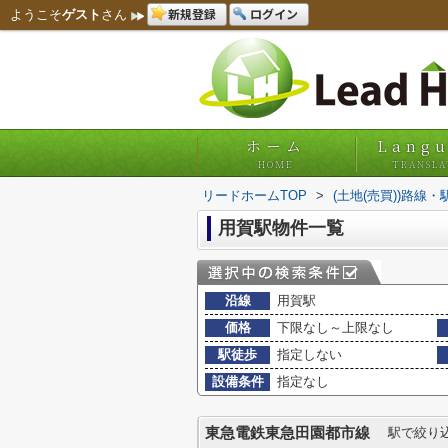
新規登録
ログイン
ようこそ
ゲスト
さん
ホーム
Lang
HOME
TRANSLA
リードホームTOP
>
(土地(売買))路線
用賀駅物件一覧
沿線
用賀駅
価格
下限なし～上限なし
駅徒歩
指定しない
設備条件
指定なし
東急電鉄東急田園都市線
駅で絞り