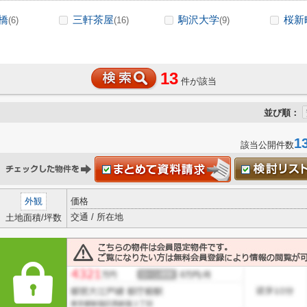
橋
三軒茶屋
駒沢大学
桜新
(6)
(16)
(9)
13
件が該当
並び順：
1
該当公開件数
外観
価格
交通 / 所在地
土地面積/坪数