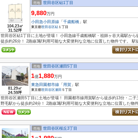
世田谷区砧1丁目
売地
9,880
万円
小田急小田原線
「
千歳船橋
」駅
104.23㎡
東京都
世田谷区
砧
１丁目
31.52坪
世田谷区砧1丁目に土地が登場！ 小田急線千歳船橋駅・祖師ヶ谷大蔵駅から
徒歩約26分！ 2路線3駅利用可能な大変便利な立地に位置した物件です。 駅徒.
世田谷区瀬田5丁目
売地
1
1,880
億
万円
東急田園都市線
「
用賀
」駅
81.29㎡
東京都
世田谷区
瀬田
５丁目
24.59坪
世田谷区瀬田5丁目に土地が登場！ 田園都市線用賀駅から徒歩約13分・二子
野毛駅から徒歩約24分！ 2路線3駅利用可能な大変便利な立地に位置した物件で
世田谷区桜丘3丁目
売地