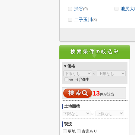
渋谷
池尻大
(9)
二子玉川
(8)
▼価格
～
値下げ物件
13
件が該当
土地面積
～
現況
更地
古家あり