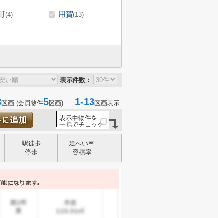
町
用賀
(4)
(13)
表示件数：
3
5
1-13
区画 (会員物件
区画)
区画表示
表示中物件を
一括でチェック
駅徒歩
建ぺい率
停歩
容積率