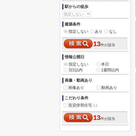
駅からの徒歩
建築条件
指定しない
あり
なし
13
件が該当
情報公開日
指定しない
本日
3日以内
1週間以内
画像・動画あり
画像あり
動画あり
こだわり条件
賃貸併用住宅
(-)
13
件が該当