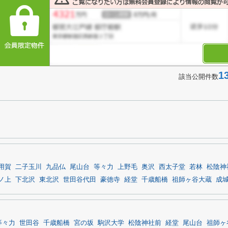
1
該当公開件数
用賀
二子玉川
九品仏
尾山台
等々力
上野毛
奥沢
西太子堂
若林
松陰神
ノ上
下北沢
東北沢
世田谷代田
豪徳寺
経堂
千歳船橋
祖師ヶ谷大蔵
成
等々力
世田谷
千歳船橋
宮の坂
駒沢大学
松陰神社前
経堂
尾山台
祖師ヶ