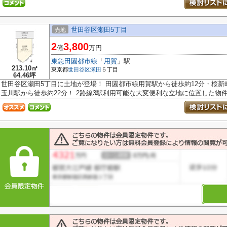
世田谷区瀬田5丁目
売地
2
3,800
億
万円
東急田園都市線
「
用賀
」駅
213.10㎡
東京都
世田谷区
瀬田
５丁目
64.46坪
世田谷区瀬田5丁目に土地が登場！ 田園都市線用賀駅から徒歩約12分・桜新
玉川駅から徒歩約22分！ 2路線3駅利用可能な大変便利な立地に位置した物件で