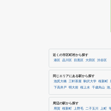
近くの市区町村から探す
港区
品川区
目黒区
大田区
渋谷区
同じエリアにある駅から探す
池尻大橋
三軒茶屋
駒沢大学
桜新町
下高井戸
明大前
桜上水
千歳烏山
池
周辺の駅から探す
用賀
桜新町
上野毛
二子玉川
上町