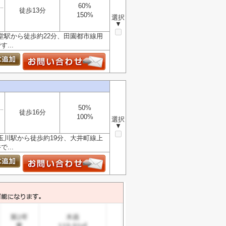
60%
徒歩13分
150%
選択
▼
堂駅から徒歩約22分、田園都市線用
...
50%
徒歩16分
100%
選択
▼
玉川駅から徒歩約19分、大井町線上
...