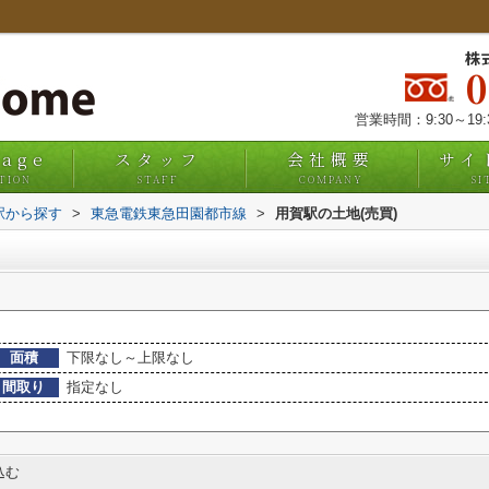
株
営業時間：9:30～19
uage
スタッフ
会社概要
サイ
TION
STAFF
COMPANY
SI
・駅から探す
>
東急電鉄東急田園都市線
>
用賀駅の土地(売買)
面積
下限なし～上限なし
間取り
指定なし
込む