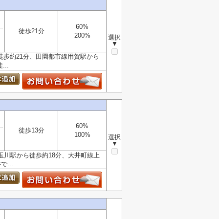
60%
徒歩21分
200%
選択
▼
徒歩約21分、田園都市線用賀駅から
..
60%
徒歩13分
100%
選択
▼
玉川駅から徒歩約18分、大井町線上
...