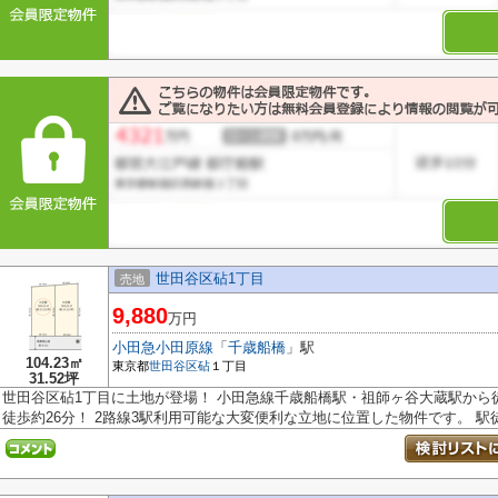
世田谷区砧1丁目
売地
9,880
万円
小田急小田原線
「
千歳船橋
」駅
104.23㎡
東京都
世田谷区
砧
１丁目
31.52坪
世田谷区砧1丁目に土地が登場！ 小田急線千歳船橋駅・祖師ヶ谷大蔵駅から
徒歩約26分！ 2路線3駅利用可能な大変便利な立地に位置した物件です。 駅徒.