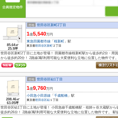
世田谷区新町2丁目
売地
1
5,540
億
万円
東急田園都市線
「
桜新町
」駅
85.64㎡
東京都
世田谷区
新町
２丁目
25.9坪
世田谷区新町2丁目に土地が登場！ 田園都市線桜新町駅から徒歩約2分・用賀
から徒歩約20分！ 2路線3駅利用可能な大変便利な立地に位置した物件です。 .
世田谷区砧1丁目
売地
1
9,760
億
万円
小田急小田原線
「
千歳船橋
」駅
208.46㎡
東京都
世田谷区
砧
１丁目
63.05坪
世田谷区砧1丁目に土地が登場！ 小田急線千歳船橋駅・祖師ヶ谷大蔵駅から
徒歩約26分！ 2路線3駅利用可能な大変便利な立地に位置した物件です。 駅徒.