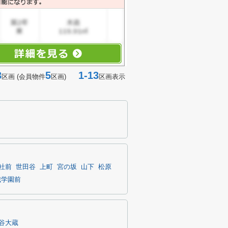
3
5
1-13
区画 (会員物件
区画)
区画表示
社前
世田谷
上町
宮の坂
山下
松原
城学園前
谷大蔵