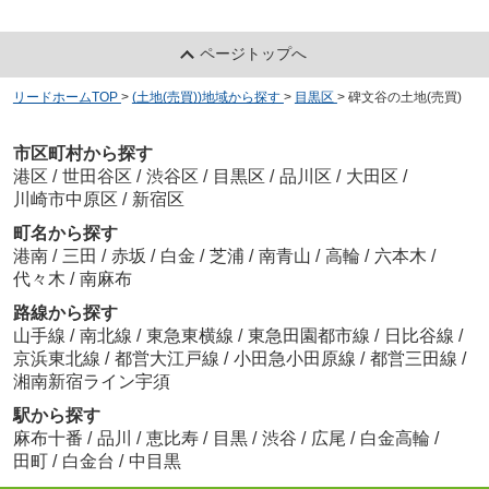
ページトップへ
リードホームTOP
>
(土地(売買))地域から探す
>
目黒区
>
碑文谷の土地(売買)
市区町村から探す
港区
/
世田谷区
/
渋谷区
/
目黒区
/
品川区
/
大田区
/
川崎市中原区
/
新宿区
町名から探す
港南
/
三田
/
赤坂
/
白金
/
芝浦
/
南青山
/
高輪
/
六本木
/
代々木
/
南麻布
路線から探す
山手線
/
南北線
/
東急東横線
/
東急田園都市線
/
日比谷線
/
京浜東北線
/
都営大江戸線
/
小田急小田原線
/
都営三田線
/
湘南新宿ライン宇須
駅から探す
麻布十番
/
品川
/
恵比寿
/
目黒
/
渋谷
/
広尾
/
白金高輪
/
田町
/
白金台
/
中目黒