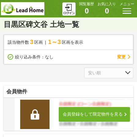
閲覧履歴
お気に入り
メニュー
0
0
目黒区碑文谷 土地一覧
3
1～3
該当物件数
区画
区画を表示
変更
絞り込み条件：
なし
会員物件
会員登録をして限定物件を見る