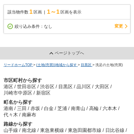
1
1～1
該当物件数
区画
区画を表示
変更
絞り込み条件：
なし
ページトップへ
リードホームTOP
>
(土地(売買))地域から探す
>
目黒区
>
洗足の土地(売買)
市区町村から探す
港区
/
世田谷区
/
渋谷区
/
目黒区
/
品川区
/
大田区
/
川崎市中原区
/
新宿区
町名から探す
港南
/
三田
/
赤坂
/
白金
/
芝浦
/
南青山
/
高輪
/
六本木
/
代々木
/
南麻布
路線から探す
山手線
/
南北線
/
東急東横線
/
東急田園都市線
/
日比谷線
/