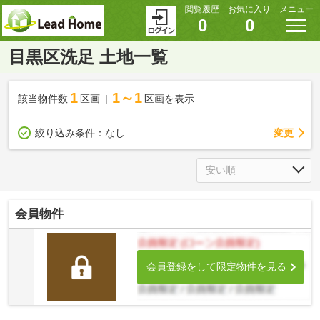
閲覧履歴
お気に入り
メニュー
0
0
目黒区洗足 土地一覧
1
1～1
該当物件数
区画
区画を表示
変更
絞り込み条件：
なし
会員物件
会員登録をして限定物件を見る