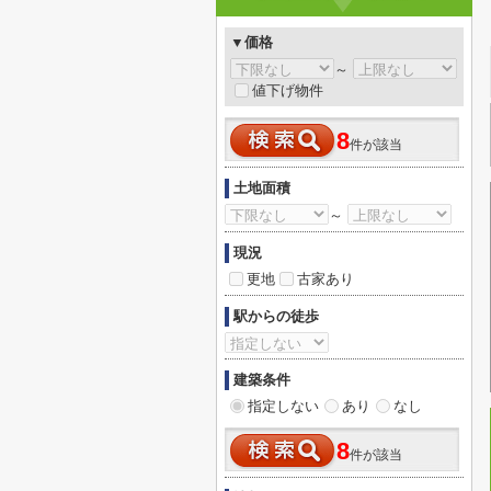
▼価格
～
値下げ物件
8
件が該当
土地面積
～
現況
更地
古家あり
駅からの徒歩
建築条件
指定しない
あり
なし
8
件が該当