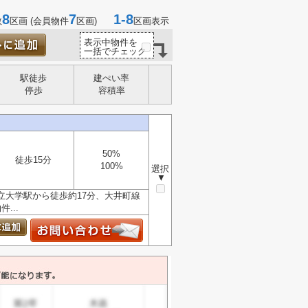
8
7
1-8
数
区画 (会員物件
区画)
区画表示
表示中物件を
一括でチェック
駅徒歩
建ぺい率
停歩
容積率
50%
徒歩15分
100%
選択
▼
立大学駅から徒歩約17分、大井町線
...