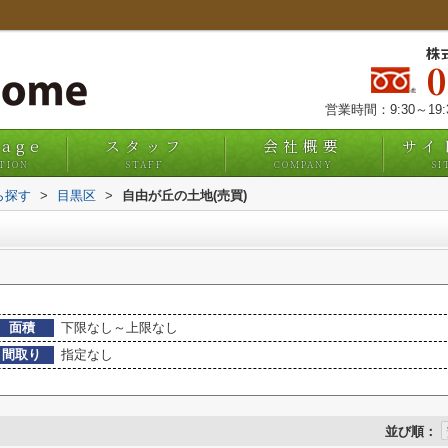
株
営業時間：9:30～19
uage
スタッフ
会社概要
サイ
TION
STAFF
COMPANY
SI
ら探す
>
目黒区
>
自由が丘の土地(売買)
面積
下限なし～上限なし
間取り
指定なし
並び順：