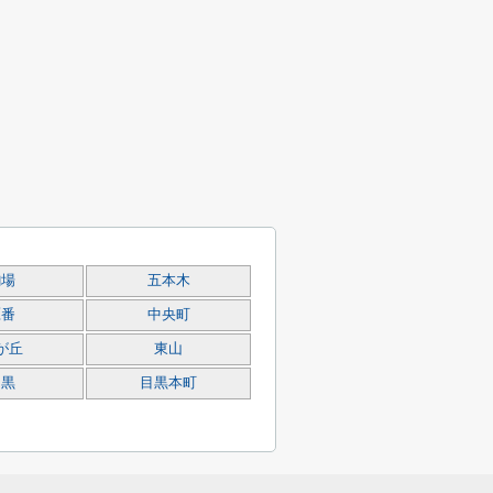
駒場
五本木
鷹番
中央町
が丘
東山
目黒
目黒本町