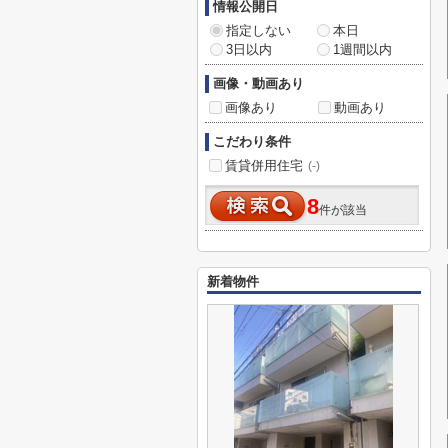
情報公開日
指定しない
本日
3日以内
1週間以内
画像・動画あり
画像あり
動画あり
こだわり条件
賃貸併用住宅
(-)
8
件が該当
新着物件