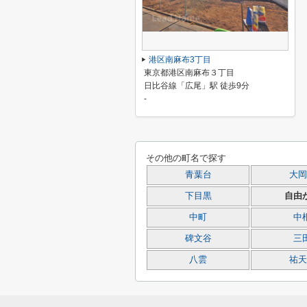
港区南麻布3丁目
東京都港区南麻布３丁目
日比谷線「広尾」駅 徒歩9分
-
その他の町名で探す
青葉台
大岡
下目黒
自由
中町
中
碑文谷
三
八雲
祐天