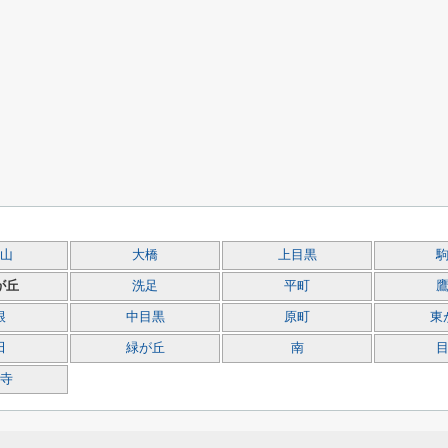
山
大橋
上目黒
が丘
洗足
平町
根
中目黒
原町
東
田
緑が丘
南
寺