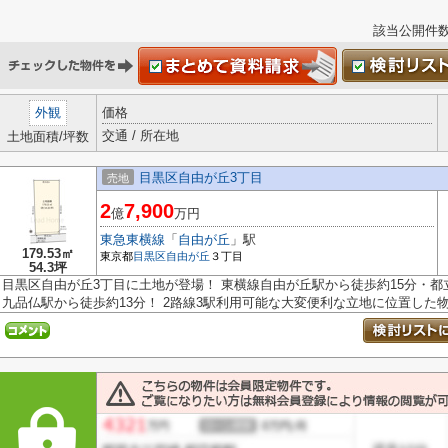
該当公開件
外観
価格
交通 / 所在地
土地面積/坪数
目黒区自由が丘3丁目
売地
2
7,900
億
万円
東急東横線
「
自由が丘
」駅
179.53㎡
東京都
目黒区
自由が丘
３丁目
54.3坪
目黒区自由が丘3丁目に土地が登場！ 東横線自由が丘駅から徒歩約15分・都
九品仏駅から徒歩約13分！ 2路線3駅利用可能な大変便利な立地に位置した物件