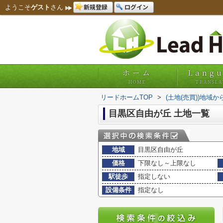
新規登録
ログイン
ようこそ
ゲスト
さん
ホーム
Lang
HOME
TRANSLA
リードホームTOP
>
(土地(売買))地域か
目黒区自由が丘 土地一覧
地域
目黒区自由が丘
価格
下限なし～上限なし
駅徒歩
指定しない
設備条件
指定なし