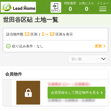
閲覧履歴
お気に入り
メニュー
0
0
世田谷区砧 土地一覧
12
1～12
該当物件数
区画
区画を表示
変更
絞り込み条件：
なし
会員物件
会員登録をして限定物件を見る