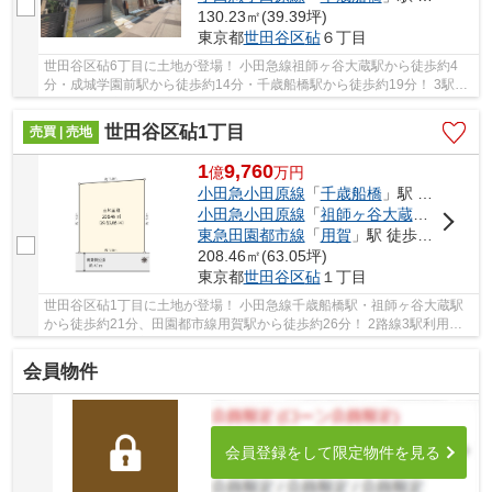
130.23㎡(39.39坪)
東京都
世田谷区
砧
６丁目
世田谷区砧6丁目に土地が登場！ 小田急線祖師ヶ谷大蔵駅から徒歩約4
分・成城学園前駅から徒歩約14分・千歳船橋駅から徒歩約19分！ 3駅利
用可能な大変便利な立地に位置した物件です。 ...
世田谷区砧1丁目
売買 | 売地
1
9,760
億
万
円
小田急小田原線
「
千歳船橋
」駅 徒歩21分
小田急小田原線
「
祖師ヶ谷大蔵
」駅 徒歩2
東急田園都市線
「
用賀
」駅 徒歩26分
208.46㎡(63.05坪)
東京都
世田谷区
砧
１丁目
世田谷区砧1丁目に土地が登場！ 小田急線千歳船橋駅・祖師ヶ谷大蔵駅
から徒歩約21分、田園都市線用賀駅から徒歩約26分！ 2路線3駅利用可
能な大変便利な立地に位置した物件です。 駅徒...
会員物件
会員登録をして限定物件を見る