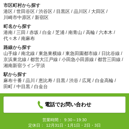
市区町村から探す
港区
/
世田谷区
/
渋谷区
/
目黒区
/
品川区
/
大田区
/
川崎市中原区
/
新宿区
町名から探す
港南
/
三田
/
赤坂
/
白金
/
芝浦
/
南青山
/
高輪
/
六本木
/
代々木
/
南麻布
路線から探す
山手線
/
南北線
/
東急東横線
/
東急田園都市線
/
日比谷線
/
京浜東北線
/
都営大江戸線
/
小田急小田原線
/
都営三田線
/
湘南新宿ライン宇須
駅から探す
麻布十番
/
品川
/
恵比寿
/
目黒
/
渋谷
/
広尾
/
白金高輪
/
田町
/
中目黒
/
白金台
電話でお問い合わせ
営業時間：
9:30～19:30
定休日：
12月31日・1月1日・2日・3日