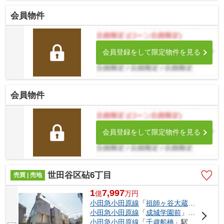
能な大変便利な立地に位置した物件です。 駅徒...
会員物件
会員登録をして限定物件を見る
会員物件
会員登録をして限定物件を見る
世田谷区砧6丁目
売買 | 売地
1
7,997
億
万
円
小田急小田原線
「
祖師ヶ谷大蔵
」駅 徒歩4
小田急小田原線
「
成城学園前
」駅 徒歩14分
小田急小田原線
「
千歳船橋
」駅 徒歩19分