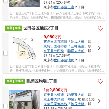
67.64㎡(20.46坪)
東京都
世田谷区
三宿
２丁目
世田谷区三宿2丁目に土地が登場！ 井の頭線池ノ上駅から徒歩約13分・
駒場東大前駅から徒歩約17分、田園都市線池尻大橋駅から徒歩約15分！
2路線3駅利用可能な大変便利な立地に位置した...
世田谷区池尻2丁目
売買 | 売地
9,980
万
円
東急田園都市線
「
池尻大橋
」駅 徒歩5分
東急田園都市線
「
三軒茶屋
」駅 徒歩13分
京王井の頭線
「
駒場東大前
」駅 徒歩20分
57.49㎡(17.39坪)
東京都
世田谷区
池尻
２丁目
世田谷区池尻2丁目に戸建が登場！ 田園都市線池尻大橋駅から徒歩約5
分・三軒茶屋駅から徒歩約13分、井の頭線駒場東大前駅から徒歩約20
分！ 3路線3駅利用可能な大変便利な立地に位置し...
目黒区駒場1丁目
売買 | 借地権
1
2,800
億
万
円
京王井の頭線
「
駒場東大前
」駅 徒歩3分
京王井の頭線
「
神泉
」駅 徒歩10分
東急田園都市線
「
池尻大橋
」駅 徒歩15分
119.28㎡(36.08坪)