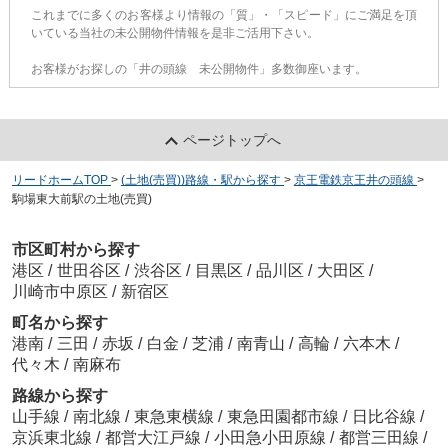
これまでに多くのお客様より情報の「質」・「スピード」にご満足を頂
いている当社の未公開物件情報を是非ご活用下さい。
お客様がお探しの「井の頭線 未公開物件」多数御座います。
ページトップへ
リードホームTOP
>
(土地(売買))路線・駅から探す
>
京王電鉄京王井の頭線
>
駒場東大前駅の土地(売買)
市区町村から探す
港区
/
世田谷区
/
渋谷区
/
目黒区
/
品川区
/
大田区
/
川崎市中原区
/
新宿区
町名から探す
港南
/
三田
/
赤坂
/
白金
/
芝浦
/
南青山
/
高輪
/
六本木
/
代々木
/
南麻布
路線から探す
山手線
/
南北線
/
東急東横線
/
東急田園都市線
/
日比谷線
/
京浜東北線
/
都営大江戸線
/
小田急小田原線
/
都営三田線
/