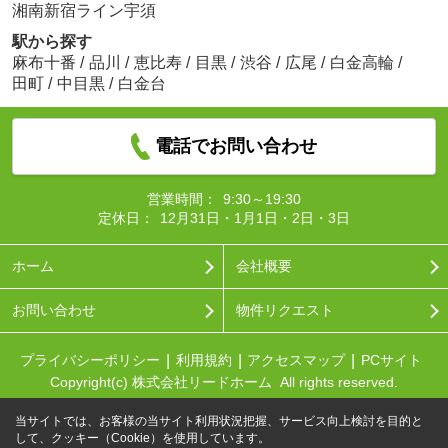
湘南新宿ライン宇須
駅から探す
麻布十番
/
品川
/
恵比寿
/
目黒
/
渋谷
/
広尾
/
白金高輪
/
田町
/
中目黒
/
白金台
電話でお問い合わせ
営業時間：
9:30～19:30
定休日：
12月31日・1月1日・2日・3日
ホーム
会社概要
お問い合わせ
物件リクエスト
プライバシーポリシー
利用規約
アクセスマップ
PCサイト
Copyright(c) 株式会社リードホーム All rights reserved.
当サイトでは、お客様の当サイト利用状況把握、サービス向上検討を目的と
して、クッキー（Cookie）を使用しています。