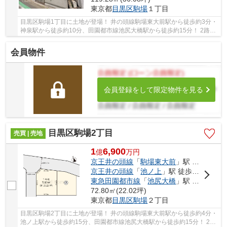
東京都
目黒区
駒場
１丁目
目黒区駒場1丁目に土地が登場！ 井の頭線駒場東大前駅から徒歩約3分・
神泉駅から徒歩約10分、田園都市線池尻大橋駅から徒歩約15分！ 2路線
3駅利用可能な大変便利な立地に位置した物件...
会員物件
会員登録をして限定物件を見る
目黒区駒場2丁目
売買 | 売地
1
6,900
億
万
円
京王井の頭線
「
駒場東大前
」駅 徒歩4分
京王井の頭線
「
池ノ上
」駅 徒歩15分
東急田園都市線
「
池尻大橋
」駅 徒歩15分
72.80㎡(22.02坪)
東京都
目黒区
駒場
２丁目
目黒区駒場2丁目に土地が登場！ 井の頭線駒場東大前駅から徒歩約4分・
池ノ上駅から徒歩約15分、田園都市線池尻大橋駅から徒歩約15分！ 2路