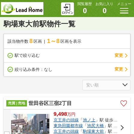
閲覧履歴
お気に入り
メニュー
0
0
駒場東大前駅物件一覧
8
1～8
該当物件数
区画
区画を表示
駅で絞り込む
変更
変更
絞り込み条件：
なし
世田谷区三宿2丁目
売買 | 売地
9,498
万
円
京王井の頭線
「
池ノ上
」駅 徒歩13分
東急田園都市線
「
池尻大橋
」駅 徒歩15分
京王井の頭線
「
駒場東大前
」駅 徒歩17分