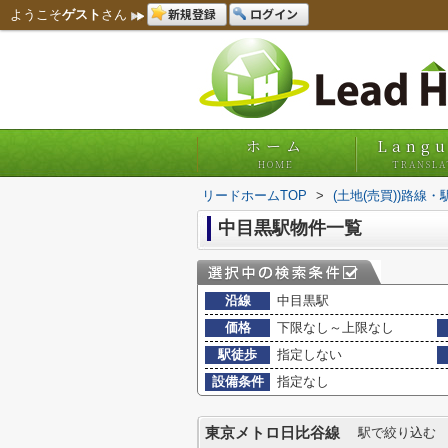
新規登録
ログイン
ようこそ
ゲスト
さん
ホーム
Lang
HOME
TRANSLA
リードホームTOP
>
(土地(売買))路線
中目黒駅物件一覧
沿線
中目黒駅
価格
下限なし～上限なし
駅徒歩
指定しない
設備条件
指定なし
東京メトロ日比谷線
駅で絞り込む