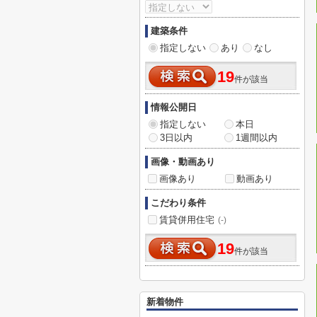
建築条件
指定しない
あり
なし
19
件が該当
情報公開日
指定しない
本日
3日以内
1週間以内
画像・動画あり
画像あり
動画あり
こだわり条件
賃貸併用住宅
(-)
19
件が該当
新着物件