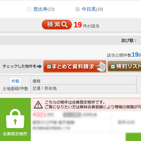
恵比寿
中目黒
(13)
(19)
19
件が該当
並び順：
19
該当公開件数
外観
価格
交通 / 所在地
土地面積/坪数