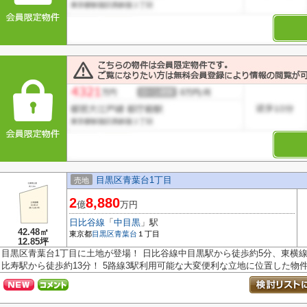
目黒区青葉台1丁目
売地
2
8,880
億
万円
日比谷線
「
中目黒
」駅
42.48㎡
東京都
目黒区
青葉台
１丁目
12.85坪
目黒区青葉台1丁目に土地が登場！ 日比谷線中目黒駅から徒歩約5分、東横
比寿駅から徒歩約13分！ 5路線3駅利用可能な大変便利な立地に位置した物件で