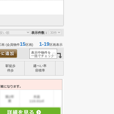
表示件数：
15
1-19
区画 (会員物件
区画)
区画表示
表示中物件を
一括でチェック
駅徒歩
建ぺい率
停歩
容積率