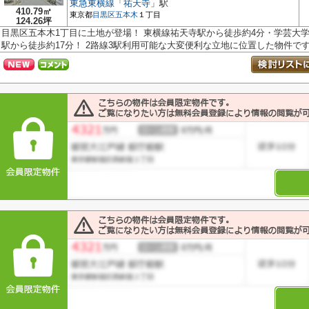
東急東横線
「
祐天寺
」駅
410.79㎡
東京都
目黒区
五本木
１丁目
124.26坪
目黒区五本木1丁目に土地が登場！ 東横線祐天寺駅から徒歩約4分・学芸大学
駅から徒歩約17分！ 2路線3駅利用可能な大変便利な立地に位置した物件です.