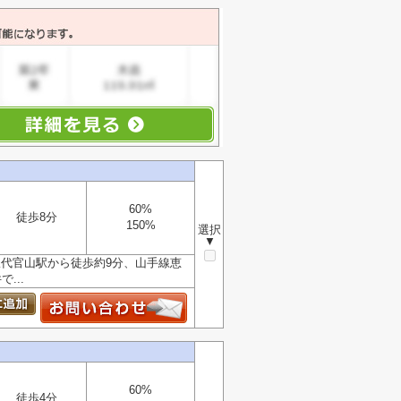
60%
徒歩8分
150%
選択
▼
線代官山駅から徒歩約9分、山手線恵
...
60%
徒歩4分