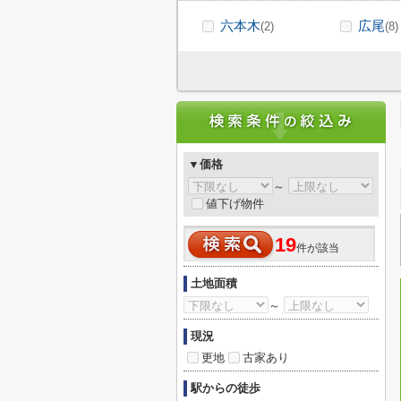
六本木
広尾
(2)
(8)
▼価格
～
値下げ物件
19
件が該当
土地面積
～
現況
更地
古家あり
駅からの徒歩