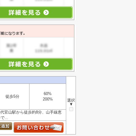
60%
徒歩5分
200%
選択
▼
線代官山駅から徒歩約8分、山手線恵
...