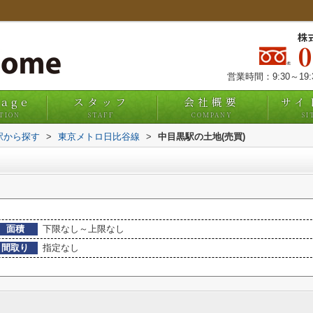
株
営業時間：9:30～19
uage
スタッフ
会社概要
サイ
TION
STAFF
COMPANY
SI
・駅から探す
>
東京メトロ日比谷線
>
中目黒駅の土地(売買)
面積
下限なし～上限なし
間取り
指定なし