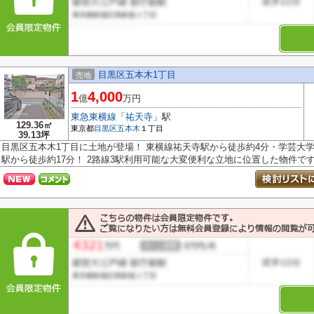
目黒区五本木1丁目
売地
1
4,000
億
万円
東急東横線
「
祐天寺
」駅
129.36㎡
東京都
目黒区
五本木
１丁目
39.13坪
目黒区五本木1丁目に土地が登場！ 東横線祐天寺駅から徒歩約4分・学芸大学
駅から徒歩約17分！ 2路線3駅利用可能な大変便利な立地に位置した物件です.