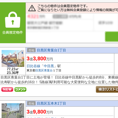
目黒区青葉台1丁目
売地
3
3,800
億
万円
日比谷線
「
中目黒
」駅
77.23㎡
東京都
目黒区
青葉台
１丁目
23.36坪
目黒区青葉台1丁目に土地が登場！ 日比谷線中目黒駅から徒歩約8分、東横
比寿駅から徒歩約16分！ 5路線3駅利用可能な大変便利な立地に位置した物件で
目黒区五本木1丁目
売地
3
9,800
億
万円