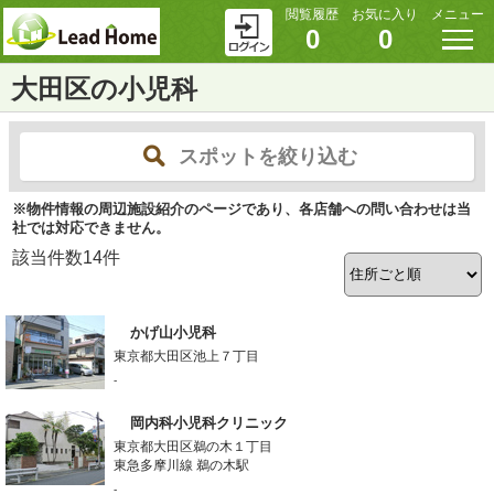
閲覧履歴
お気に入り
メニュー
0
0
大田区の小児科
スポットを絞り込む
※物件情報の周辺施設紹介のページであり、各店舗への問い合わせは当
社では対応できません。
該当件数
14
件
かげ山小児科
東京都大田区池上７丁目
-
岡内科小児科クリニック
東京都大田区鵜の木１丁目
東急多摩川線 鵜の木駅
-