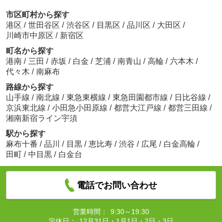
市区町村から探す
港区
/
世田谷区
/
渋谷区
/
目黒区
/
品川区
/
大田区
/
川崎市中原区
/
新宿区
町名から探す
港南
/
三田
/
赤坂
/
白金
/
芝浦
/
南青山
/
高輪
/
六本木
/
代々木
/
南麻布
路線から探す
山手線
/
南北線
/
東急東横線
/
東急田園都市線
/
日比谷線
/
京浜東北線
/
小田急小田原線
/
都営大江戸線
/
都営三田線
/
湘南新宿ライン宇須
駅から探す
麻布十番
/
品川
/
目黒
/
恵比寿
/
渋谷
/
広尾
/
白金高輪
/
田町
/
中目黒
/
白金台
電話でお問い合わせ
営業時間：
9:30～19:30
定休日：
12月31日・1月1日・2日・3日