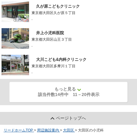
久が原こどもクリニック
東京都大田区久が原５丁目
-
井上小児科医院
東京都大田区山王３丁目
-
大川こども&内科クリニック
東京都大田区多摩川１丁目
-
もっと見る
該当件数14件中
11
－
20
件表示
ページトップへ
リードホームTOP
>
周辺施設案内
>
大田区
>
大田区の小児科