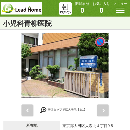
閲覧履歴
お気に入り
メニュー
0
0
小児科青柳医院
前
次
画像タップで拡大表示【
1
/1】
所在地
東京都大田区大森北４丁目9-5