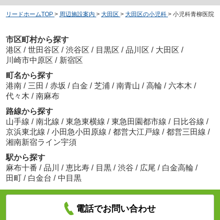
リードホームTOP
>
周辺施設案内
>
大田区
>
大田区の小児科
>
小児科青柳医院
市区町村から探す
港区
/
世田谷区
/
渋谷区
/
目黒区
/
品川区
/
大田区
/
川崎市中原区
/
新宿区
町名から探す
港南
/
三田
/
赤坂
/
白金
/
芝浦
/
南青山
/
高輪
/
六本木
/
代々木
/
南麻布
路線から探す
山手線
/
南北線
/
東急東横線
/
東急田園都市線
/
日比谷線
/
京浜東北線
/
小田急小田原線
/
都営大江戸線
/
都営三田線
/
湘南新宿ライン宇須
駅から探す
麻布十番
/
品川
/
恵比寿
/
目黒
/
渋谷
/
広尾
/
白金高輪
/
田町
/
白金台
/
中目黒
電話でお問い合わせ