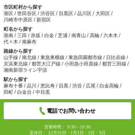
市区町村から探す
港区
/
世田谷区
/
渋谷区
/
目黒区
/
品川区
/
大田区
/
川崎市中原区
/
新宿区
町名から探す
港南
/
三田
/
赤坂
/
白金
/
芝浦
/
南青山
/
高輪
/
六本木
/
代々木
/
南麻布
路線から探す
山手線
/
南北線
/
東急東横線
/
東急田園都市線
/
日比谷線
/
京浜東北線
/
都営大江戸線
/
小田急小田原線
/
都営三田線
/
湘南新宿ライン宇須
駅から探す
麻布十番
/
品川
/
恵比寿
/
目黒
/
渋谷
/
広尾
/
白金高輪
/
田町
/
白金台
/
中目黒
電話でお問い合わせ
営業時間：
9:30～19:30
定休日：
12月31日・1月1日・2日・3日