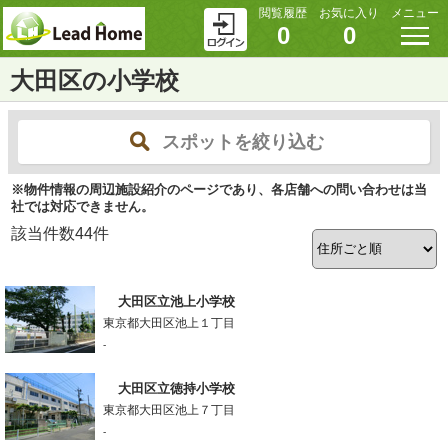
閲覧履歴
お気に入り
メニュー
0
0
大田区の小学校
スポットを絞り込む
※物件情報の周辺施設紹介のページであり、各店舗への問い合わせは当
社では対応できません。
該当件数
44
件
大田区立池上小学校
東京都大田区池上１丁目
-
大田区立徳持小学校
東京都大田区池上７丁目
-