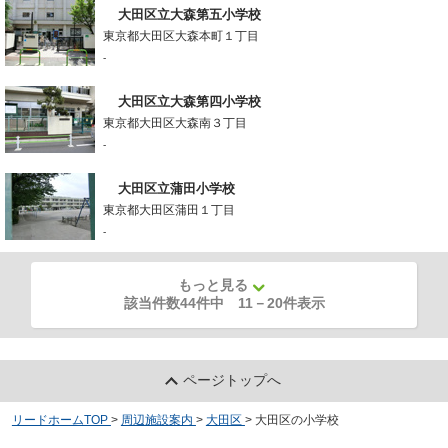
大田区立大森第五小学校
東京都大田区大森本町１丁目
-
大田区立大森第四小学校
東京都大田区大森南３丁目
-
大田区立蒲田小学校
東京都大田区蒲田１丁目
-
もっと見る
該当件数44件中
11
－
20
件表示
ページトップへ
リードホームTOP
>
周辺施設案内
>
大田区
>
大田区の小学校