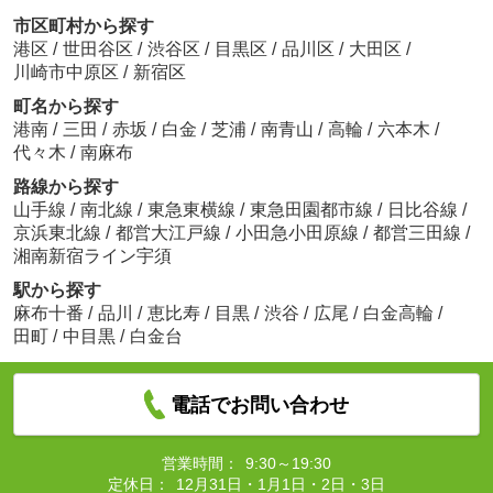
市区町村から探す
港区
/
世田谷区
/
渋谷区
/
目黒区
/
品川区
/
大田区
/
川崎市中原区
/
新宿区
町名から探す
港南
/
三田
/
赤坂
/
白金
/
芝浦
/
南青山
/
高輪
/
六本木
/
代々木
/
南麻布
路線から探す
山手線
/
南北線
/
東急東横線
/
東急田園都市線
/
日比谷線
/
京浜東北線
/
都営大江戸線
/
小田急小田原線
/
都営三田線
/
湘南新宿ライン宇須
駅から探す
麻布十番
/
品川
/
恵比寿
/
目黒
/
渋谷
/
広尾
/
白金高輪
/
田町
/
中目黒
/
白金台
電話でお問い合わせ
営業時間：
9:30～19:30
定休日：
12月31日・1月1日・2日・3日