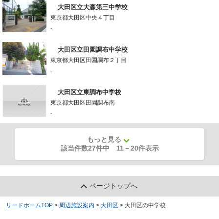
大田区立大森第三中学校
東京都大田区中央４丁目
-
大田区立田園調布中学校
東京都大田区田園調布２丁目
-
大田区立東調布中学校
東京都大田区田園調布南
-
もっと見る
該当件数27件中
11
－
20
件表示
ページトップへ
リードホームTOP
>
周辺施設案内
>
大田区
>
大田区の中学校