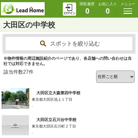
閲覧履歴
お気に入り
メニュー
0
0
大田区の中学校
スポットを絞り込む
※物件情報の周辺施設紹介のページであり、各店舗への問い合わせは当
社では対応できません。
該当件数
27
件
大田区立大森第四中学校
東京都大田区池上１丁目
-
大田区立石川台中学校
東京都大田区石川町２丁目
-