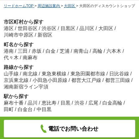
リードホームTOP
>
周辺施設案内
>
大田区
>
大田区のディスカウントショップ
市区町村から探す
港区
/
世田谷区
/
渋谷区
/
目黒区
/
品川区
/
大田区
/
川崎市中原区
/
新宿区
町名から探す
港南
/
三田
/
赤坂
/
白金
/
芝浦
/
南青山
/
高輪
/
六本木
/
代々木
/
南麻布
路線から探す
山手線
/
南北線
/
東急東横線
/
東急田園都市線
/
日比谷線
/
京浜東北線
/
小田急小田原線
/
都営大江戸線
/
都営三田線
/
湘南新宿ライン宇須
駅から探す
麻布十番
/
品川
/
恵比寿
/
目黒
/
渋谷
/
広尾
/
白金高輪
/
田町
/
白金台
/
中目黒
電話でお問い合わせ