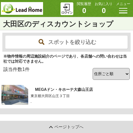
閲覧履歴
お気に入り
メニュー
0
0
大田区のディスカウントショップ
スポットを絞り込む
※物件情報の周辺施設紹介のページであり、各店舗への問い合わせは当
社では対応できません。
該当件数
1
件
MEGAドン・キホーテ大森山王店
東京都大田区山王３丁目
-
ページトップへ