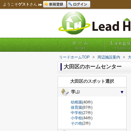
新規登録
ログイン
ようこそ
ゲスト
さん
ホーム
Lang
HOME
TRANSLA
リードホームTOP
>
周辺施設案内
>
大田区のホームセンター
大田区のスポット選択
学ぶ
幼稚園
(40件)
保育園
(87件)
中学校
(27件)
小学校
(44件)
その他
(2件)