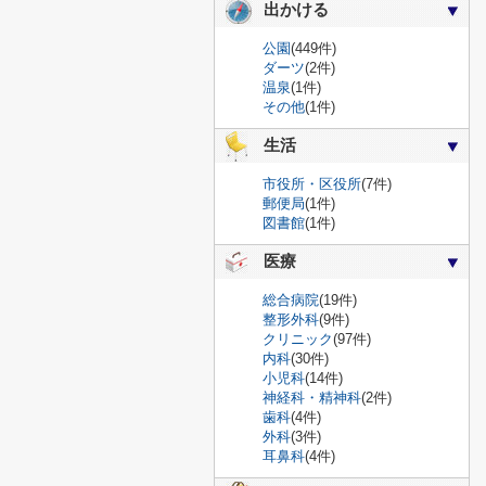
出かける
公園
(449件)
ダーツ
(2件)
温泉
(1件)
その他
(1件)
生活
市役所・区役所
(7件)
郵便局
(1件)
図書館
(1件)
医療
総合病院
(19件)
整形外科
(9件)
クリニック
(97件)
内科
(30件)
小児科
(14件)
神経科・精神科
(2件)
歯科
(4件)
外科
(3件)
耳鼻科
(4件)