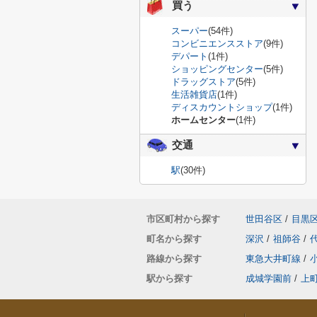
買う
スーパー
(54件)
コンビニエンスストア
(9件)
デパート
(1件)
ショッピングセンター
(5件)
ドラッグストア
(5件)
生活雑貨店
(1件)
ディスカウントショップ
(1件)
ホームセンター
(1件)
交通
駅
(30件)
市区町村から探す
世田谷区
/
目黒
町名から探す
深沢
/
祖師谷
/
路線から探す
東急大井町線
/
駅から探す
成城学園前
/
上