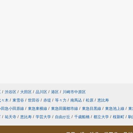
区
/
渋谷区
/
大田区
/
品川区
/
港区
/
川崎市中原区
代々木
/
東雪谷
/
世田谷
/
赤堤
/
等々力
/
南馬込
/
松原
/
恵比寿
小田急小田原線
/
東急東横線
/
東急田園都市線
/
東急目黒線
/
東急池上線
/
東
町
/
祐天寺
/
恵比寿
/
学芸大学
/
自由が丘
/
千歳船橋
/
都立大学
/
桜新町
/
駒