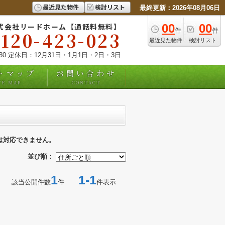
最近見た物件
検討リスト
最終更新：2026年08月06日
式会社リードホーム【通話料無料】
00
00
件
件
0120-423-023
最近見た物件
検討リスト
:30 定休日：12月31日・1月1日・2日・3日
トマップ
お問い合わせ
TE MAP
CONTACT
は対応できません。
並び順：
1
1-1
該当公開件数
件
件表示