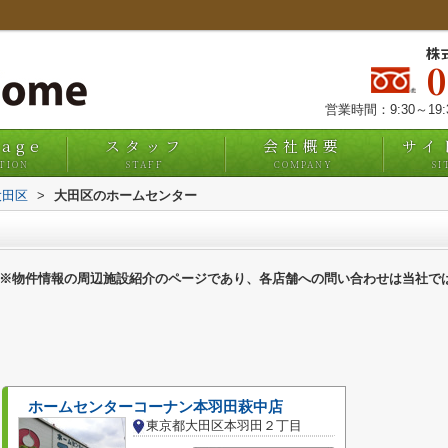
株
営業時間：9:30～19
uage
スタッフ
会社概要
サイ
TION
STAFF
COMPANY
SI
大田区
>
大田区のホームセンター
※物件情報の周辺施設紹介のページであり、各店舗への問い合わせは当社で
ホームセンターコーナン本羽田萩中店
東京都大田区本羽田２丁目