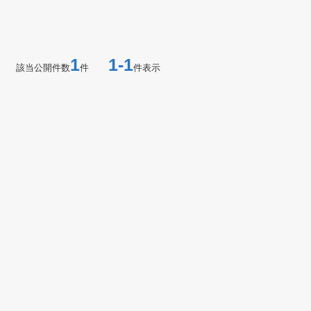
1
1-1
該当公開件数
件
件表示