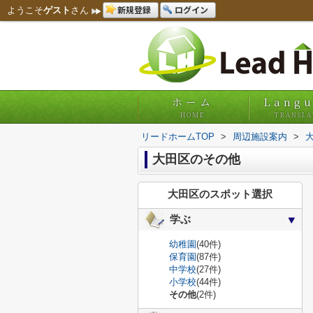
新規登録
ログイン
ようこそ
ゲスト
さん
ホーム
Lang
HOME
TRANSLA
リードホームTOP
>
周辺施設案内
>
大田区のその他
大田区のスポット選択
学ぶ
幼稚園
(40件)
保育園
(87件)
中学校
(27件)
小学校
(44件)
その他
(2件)