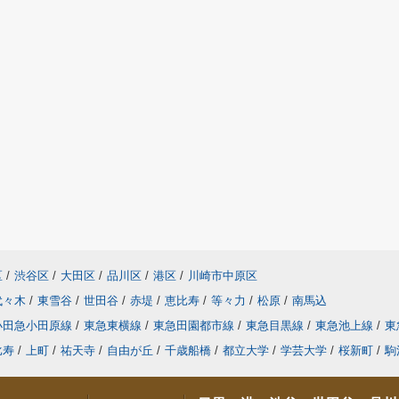
区
/
渋谷区
/
大田区
/
品川区
/
港区
/
川崎市中原区
代々木
/
東雪谷
/
世田谷
/
赤堤
/
恵比寿
/
等々力
/
松原
/
南馬込
小田急小田原線
/
東急東横線
/
東急田園都市線
/
東急目黒線
/
東急池上線
/
東
比寿
/
上町
/
祐天寺
/
自由が丘
/
千歳船橋
/
都立大学
/
学芸大学
/
桜新町
/
駒