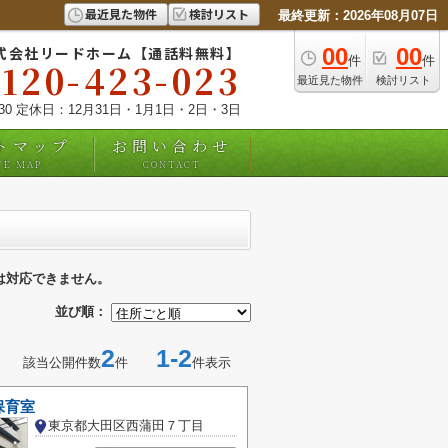
最近見た物件
検討リスト
最終更新：2026年08月07日
式会社リードホーム【通話料無料】
00
00
件
件
0120-423-023
最近見た物件
検討リスト
:30 定休日：12月31日・1月1日・2日・3日
トマップ
お問い合わせ
TE MAP
CONTACT
は対応できません。
並び順：
2
1-2
該当公開件数
件
件表示
保育室
東京都大田区西蒲田７丁目