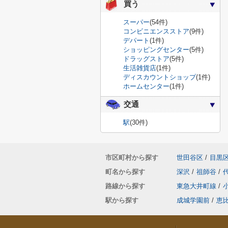
買う
スーパー
(54件)
コンビニエンスストア
(9件)
デパート
(1件)
ショッピングセンター
(5件)
ドラッグストア
(5件)
生活雑貨店
(1件)
ディスカウントショップ
(1件)
ホームセンター
(1件)
交通
駅
(30件)
市区町村から探す
世田谷区
/
目黒
町名から探す
深沢
/
祖師谷
/
路線から探す
東急大井町線
/
駅から探す
成城学園前
/
恵