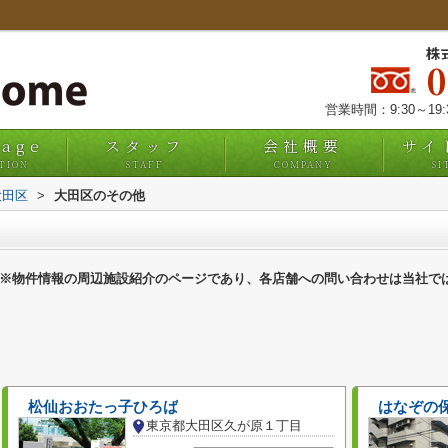
株
営業時間：9:30～19
uage
スタッフ
会社概要
サイ
TION
STAFF
COMPANY
SI
大田区
>
大田区のその他
※物件情報の周辺施設紹介のページであり、各店舗への問い合わせは当社で
松仙おおたっ子ひろば
はなぞの
東京都大田区久が原１丁目