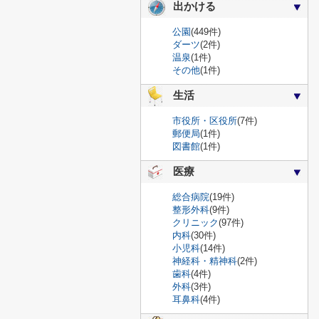
出かける
公園
(449件)
ダーツ
(2件)
温泉
(1件)
その他
(1件)
生活
市役所・区役所
(7件)
郵便局
(1件)
図書館
(1件)
医療
総合病院
(19件)
整形外科
(9件)
クリニック
(97件)
内科
(30件)
小児科
(14件)
神経科・精神科
(2件)
歯科
(4件)
外科
(3件)
耳鼻科
(4件)