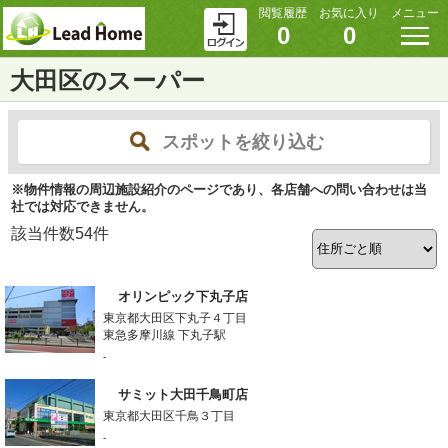
閲覧履歴
お気に入り
メニュー
0
0
大田区のスーパー
スポットを絞り込む
※物件情報の周辺施設紹介のページであり、各店舗への問い合わせは当
社では対応できません。
該当件数
54
件
オリンピック下丸子店
東京都大田区下丸子４丁目
東急多摩川線 下丸子駅
-
サミット大田千鳥町店
東京都大田区千鳥３丁目
-