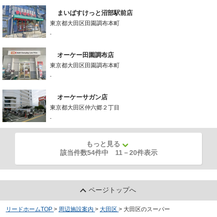
まいばすけっと沼部駅前店
東京都大田区田園調布本町
-
オーケー田園調布店
東京都大田区田園調布本町
-
オーケーサガン店
東京都大田区仲六郷２丁目
-
もっと見る
該当件数54件中
11
－
20
件表示
ページトップへ
リードホームTOP
>
周辺施設案内
>
大田区
>
大田区のスーパー