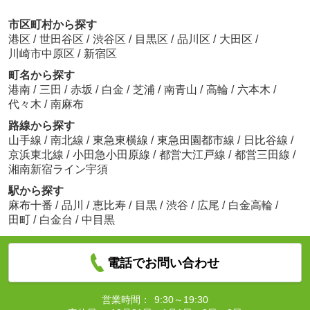
市区町村から探す
港区
/
世田谷区
/
渋谷区
/
目黒区
/
品川区
/
大田区
/
川崎市中原区
/
新宿区
町名から探す
港南
/
三田
/
赤坂
/
白金
/
芝浦
/
南青山
/
高輪
/
六本木
/
代々木
/
南麻布
路線から探す
山手線
/
南北線
/
東急東横線
/
東急田園都市線
/
日比谷線
/
京浜東北線
/
小田急小田原線
/
都営大江戸線
/
都営三田線
/
湘南新宿ライン宇須
駅から探す
麻布十番
/
品川
/
恵比寿
/
目黒
/
渋谷
/
広尾
/
白金高輪
/
田町
/
白金台
/
中目黒
電話でお問い合わせ
営業時間：
9:30～19:30