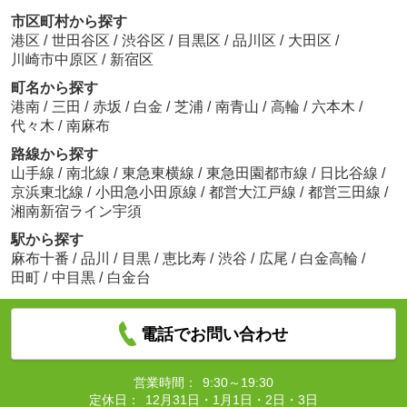
市区町村から探す
港区
/
世田谷区
/
渋谷区
/
目黒区
/
品川区
/
大田区
/
川崎市中原区
/
新宿区
町名から探す
港南
/
三田
/
赤坂
/
白金
/
芝浦
/
南青山
/
高輪
/
六本木
/
代々木
/
南麻布
路線から探す
山手線
/
南北線
/
東急東横線
/
東急田園都市線
/
日比谷線
/
京浜東北線
/
小田急小田原線
/
都営大江戸線
/
都営三田線
/
湘南新宿ライン宇須
駅から探す
麻布十番
/
品川
/
目黒
/
恵比寿
/
渋谷
/
広尾
/
白金高輪
/
田町
/
中目黒
/
白金台
電話でお問い合わせ
営業時間：
9:30～19:30
定休日：
12月31日・1月1日・2日・3日