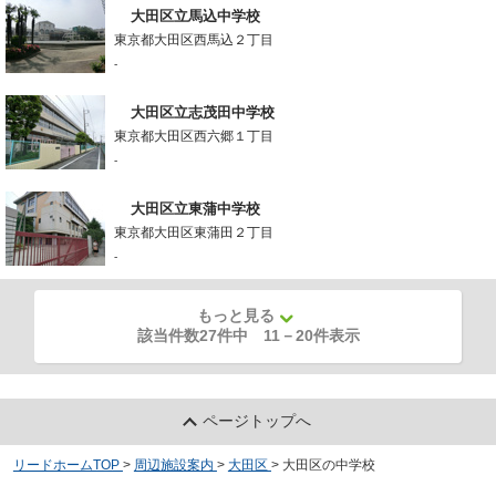
大田区立馬込中学校
東京都大田区西馬込２丁目
-
大田区立志茂田中学校
東京都大田区西六郷１丁目
-
大田区立東蒲中学校
東京都大田区東蒲田２丁目
-
もっと見る
該当件数27件中
11
－
20
件表示
ページトップへ
リードホームTOP
>
周辺施設案内
>
大田区
>
大田区の中学校