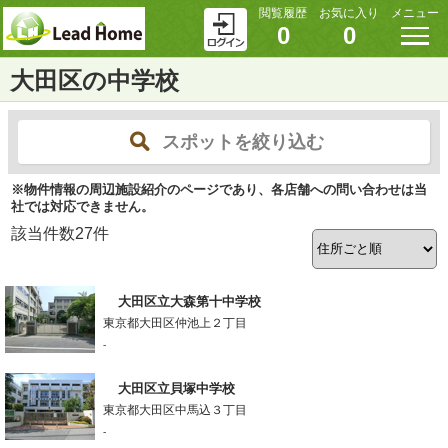
閲覧履歴
お気に入り
メニュー
0
0
大田区の中学校
スポットを絞り込む
※物件情報の周辺施設紹介のページであり、各店舗への問い合わせは当
社では対応できません。
該当件数
27
件
大田区立大森第十中学校
東京都大田区仲池上２丁目
-
大田区立貝塚中学校
東京都大田区中馬込３丁目
-