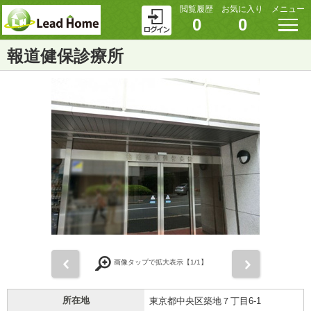
閲覧履歴
お気に入り
メニュー
0
0
報道健保診療所
前
次
画像タップで拡大表示【
1
/1】
所在地
東京都中央区築地７丁目6-1