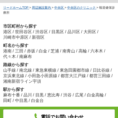
リードホームTOP
>
周辺施設案内
>
中央区
>
中央区のクリニック
>
報道健保診
療所
市区町村から探す
港区
/
世田谷区
/
渋谷区
/
目黒区
/
品川区
/
大田区
/
川崎市中原区
/
新宿区
町名から探す
港南
/
三田
/
赤坂
/
白金
/
芝浦
/
南青山
/
高輪
/
六本木
/
代々木
/
南麻布
路線から探す
山手線
/
南北線
/
東急東横線
/
東急田園都市線
/
日比谷線
/
京浜東北線
/
小田急小田原線
/
都営大江戸線
/
都営三田線
/
湘南新宿ライン宇須
駅から探す
麻布十番
/
品川
/
目黒
/
恵比寿
/
渋谷
/
広尾
/
白金高輪
/
田町
/
中目黒
/
白金台
電話でお問い合わせ