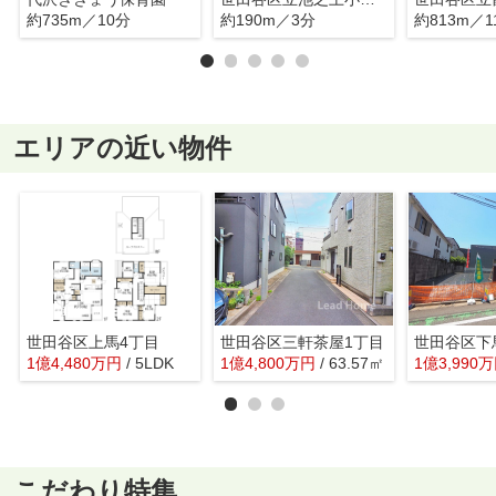
約735m／10分
約190m／3分
約813m／1
エリアの近い物件
世田谷区上馬4丁目
世田谷区三軒茶屋1丁目
世田谷区下
1
億
4,480
万
円
/ 5LDK
1
億
4,800
万
円
/ 63.57㎡
1
億
3,990
万
こだわり特集