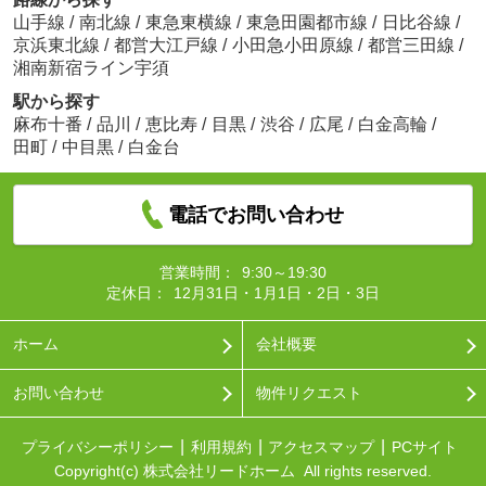
山手線
/
南北線
/
東急東横線
/
東急田園都市線
/
日比谷線
/
京浜東北線
/
都営大江戸線
/
小田急小田原線
/
都営三田線
/
湘南新宿ライン宇須
駅から探す
麻布十番
/
品川
/
恵比寿
/
目黒
/
渋谷
/
広尾
/
白金高輪
/
田町
/
中目黒
/
白金台
電話でお問い合わせ
営業時間：
9:30～19:30
定休日：
12月31日・1月1日・2日・3日
ホーム
会社概要
お問い合わせ
物件リクエスト
プライバシーポリシー
利用規約
アクセスマップ
PCサイト
Copyright(c) 株式会社リードホーム All rights reserved.