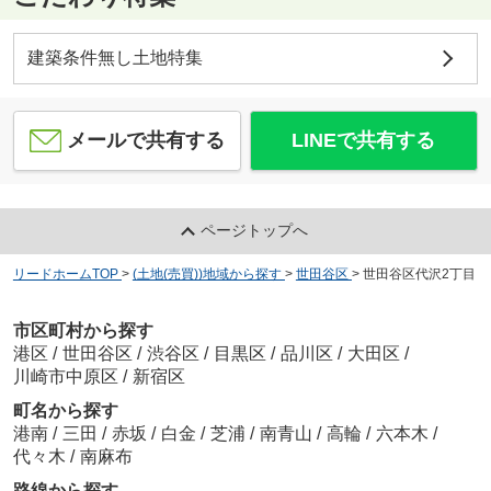
建築条件無し土地特集
メールで共有する
LINEで共有する
ページトップへ
リードホームTOP
>
(土地(売買))地域から探す
>
世田谷区
>
世田谷区代沢2丁目
市区町村から探す
港区
/
世田谷区
/
渋谷区
/
目黒区
/
品川区
/
大田区
/
川崎市中原区
/
新宿区
町名から探す
港南
/
三田
/
赤坂
/
白金
/
芝浦
/
南青山
/
高輪
/
六本木
/
代々木
/
南麻布
路線から探す