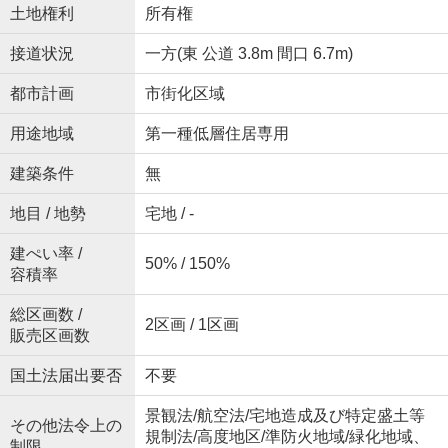
土地権利
所有権
接道状況
一方(東 公道 3.8m 間口 6.7m)
都市計画
市街化区域
用途地域
第一種低層住居専用
建築条件
無
地目 / 地勢
宅地 / -
建ぺい率 /
50% / 150%
容積率
総区画数 /
2区画 / 1区画
販売区画数
国土法届出要否
不要
景観法/航空法/宅地造成及び特定盛土等
その他法令上の
規制法/高度地区/準防火地域/緑化地域、
制限