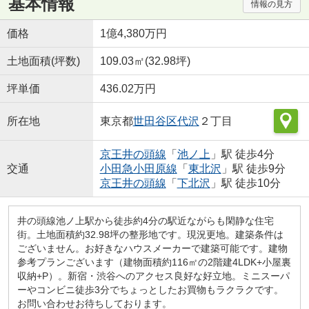
基本情報
情報の見方
価格
1億4,380万円
土地面積(坪数)
109.03㎡(32.98坪)
坪単価
436.02万円
所在地
東京都
世田谷区
代沢
２丁目
京王井の頭線
「
池ノ上
」駅 徒歩4分
交通
小田急小田原線
「
東北沢
」駅 徒歩9分
京王井の頭線
「
下北沢
」駅 徒歩10分
井の頭線池ノ上駅から徒歩約4分の駅近ながらも閑静な住宅
街。土地面積約32.98坪の整形地です。現況更地。建築条件は
ございません。お好きなハウスメーカーで建築可能です。建物
参考プランございます（建物面積約116㎡の2階建4LDK+小屋裏
収納+P）。新宿・渋谷へのアクセス良好な好立地。ミニスーパ
ーやコンビニ徒歩3分でちょっとしたお買物もラクラクです。
お問い合わせお待ちしております。