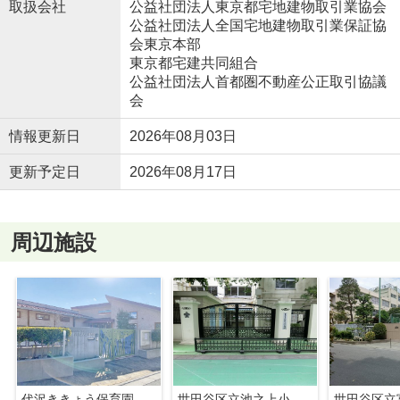
取扱会社
公益社団法人東京都宅地建物取引業協会
公益社団法人全国宅地建物取引業保証協
会東京本部
東京都宅建共同組合
公益社団法人首都圏不動産公正取引協議
会
情報更新日
2026年08月03日
更新予定日
2026年08月17日
周辺施設
代沢ききょう保育園
世田谷区立池之上小学校
世田谷区立