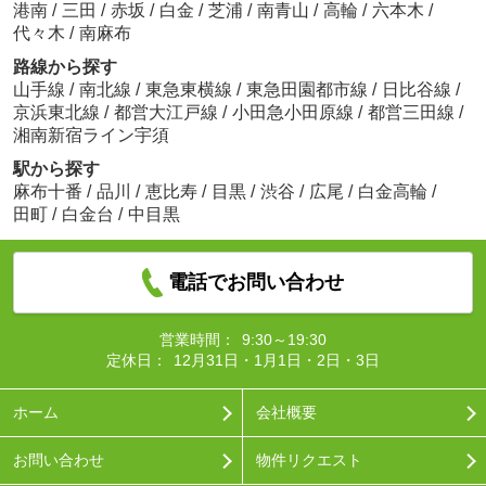
港南
/
三田
/
赤坂
/
白金
/
芝浦
/
南青山
/
高輪
/
六本木
/
代々木
/
南麻布
路線から探す
山手線
/
南北線
/
東急東横線
/
東急田園都市線
/
日比谷線
/
京浜東北線
/
都営大江戸線
/
小田急小田原線
/
都営三田線
/
湘南新宿ライン宇須
駅から探す
麻布十番
/
品川
/
恵比寿
/
目黒
/
渋谷
/
広尾
/
白金高輪
/
田町
/
白金台
/
中目黒
電話でお問い合わせ
営業時間：
9:30～19:30
定休日：
12月31日・1月1日・2日・3日
ホーム
会社概要
お問い合わせ
物件リクエスト