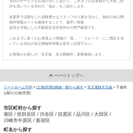
当社のサービスをお選び頂くにあたり、これまでのお客様から大変ご好
評を頂いている当社の「強み」をご紹介します。
各業界で活躍をした経験豊かなスタッフが人脈を活かし、独自の未公開
物件情報ルートを確保することで、逸早い情報
提供を可能にした不動産住宅売買仲介の専門集団です。
これまでに多くのお客様より情報の「質」・「スピード」にご満足を頂
いている当社の未公開物件情報を是非ご活用下さい。
お客様がお探しの「京王線 未公開物件」多数御座います。
ページトップへ
リードホームTOP
>
(土地(売買))路線・駅から探す
>
京王電鉄京王線
>
千歳烏
山駅の土地(売買)
市区町村から探す
港区
/
世田谷区
/
渋谷区
/
目黒区
/
品川区
/
大田区
/
川崎市中原区
/
新宿区
町名から探す