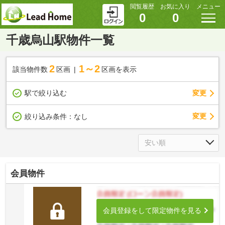
閲覧履歴
お気に入り
メニュー
0
0
千歳烏山駅物件一覧
2
1～2
該当物件数
区画
区画を表示
駅で絞り込む
変更
変更
絞り込み条件：
なし
会員物件
会員登録をして限定物件を見る