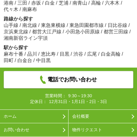
港南
/
三田
/
赤坂
/
白金
/
芝浦
/
南青山
/
高輪
/
六本木
/
代々木
/
南麻布
路線から探す
山手線
/
南北線
/
東急東横線
/
東急田園都市線
/
日比谷線
/
京浜東北線
/
都営大江戸線
/
小田急小田原線
/
都営三田線
/
湘南新宿ライン宇須
駅から探す
麻布十番
/
品川
/
恵比寿
/
目黒
/
渋谷
/
広尾
/
白金高輪
/
田町
/
白金台
/
中目黒
電話でお問い合わせ
営業時間：
9:30～19:30
定休日：
12月31日・1月1日・2日・3日
ホーム
会社概要
お問い合わせ
物件リクエスト