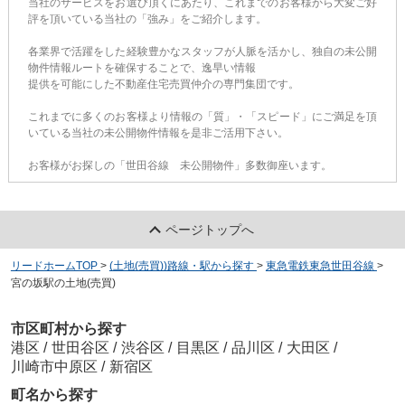
当社のサービスをお選び頂くにあたり、これまでのお客様から大変ご好
評を頂いている当社の「強み」をご紹介します。
各業界で活躍をした経験豊かなスタッフが人脈を活かし、独自の未公開
物件情報ルートを確保することで、逸早い情報
提供を可能にした不動産住宅売買仲介の専門集団です。
これまでに多くのお客様より情報の「質」・「スピード」にご満足を頂
いている当社の未公開物件情報を是非ご活用下さい。
お客様がお探しの「世田谷線 未公開物件」多数御座います。
ページトップへ
リードホームTOP
>
(土地(売買))路線・駅から探す
>
東急電鉄東急世田谷線
>
宮の坂駅の土地(売買)
市区町村から探す
港区
/
世田谷区
/
渋谷区
/
目黒区
/
品川区
/
大田区
/
川崎市中原区
/
新宿区
町名から探す