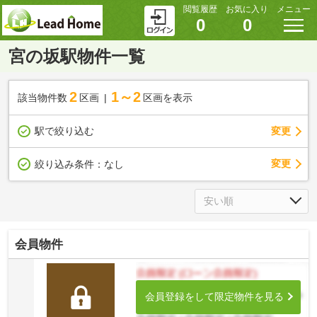
閲覧履歴
お気に入り
メニュー
0
0
宮の坂駅物件一覧
2
1～2
該当物件数
区画
区画を表示
駅で絞り込む
変更
変更
絞り込み条件：
なし
会員物件
会員登録をして限定物件を見る