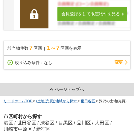
会員登録をして限定物件を見る
7
1～7
該当物件数
区画
区画を表示
変更
絞り込み条件：
なし
ページトップへ
リードホームTOP
>
(土地(売買))地域から探す
>
世田谷区
>
深沢の土地(売買)
市区町村から探す
港区
/
世田谷区
/
渋谷区
/
目黒区
/
品川区
/
大田区
/
川崎市中原区
/
新宿区