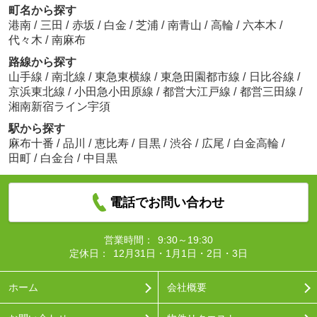
町名から探す
港南
/
三田
/
赤坂
/
白金
/
芝浦
/
南青山
/
高輪
/
六本木
/
代々木
/
南麻布
路線から探す
山手線
/
南北線
/
東急東横線
/
東急田園都市線
/
日比谷線
/
京浜東北線
/
小田急小田原線
/
都営大江戸線
/
都営三田線
/
湘南新宿ライン宇須
駅から探す
麻布十番
/
品川
/
恵比寿
/
目黒
/
渋谷
/
広尾
/
白金高輪
/
田町
/
白金台
/
中目黒
電話でお問い合わせ
営業時間：
9:30～19:30
定休日：
12月31日・1月1日・2日・3日
ホーム
会社概要