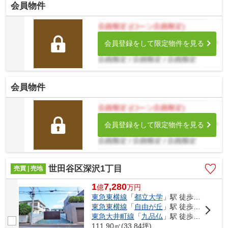
会員物件
会員登録をして限定物件を見る
会員物件
会員登録をして限定物件を見る
世田谷区深沢1丁目
売買 | 売地
1
7,280
億
万
円
東急東横線
「
都立大学
」駅 徒歩16分
東急東横線
「
自由が丘
」駅 徒歩19分
東急大井町線
「
九品仏
」駅 徒歩19分
111.90㎡(33.84坪)