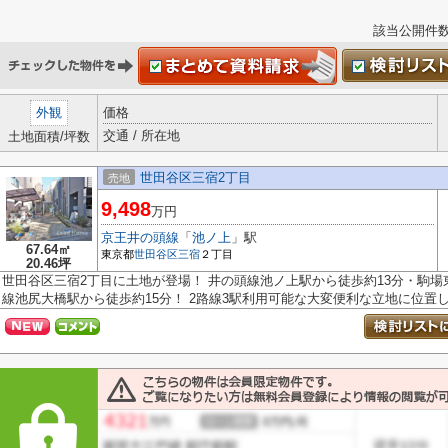
該当公開件
外観
価格
交通 / 所在地
土地面積/坪数
世田谷区三宿2丁目
売地
9,498
万円
京王井の頭線
「
池ノ上
」駅
67.64㎡
東京都
世田谷区
三宿
２丁目
20.46坪
世田谷区三宿2丁目に土地が登場！ 井の頭線池ノ上駅から徒歩約13分・駒場
線池尻大橋駅から徒歩約15分！ 2路線3駅利用可能な大変便利な立地に位置した