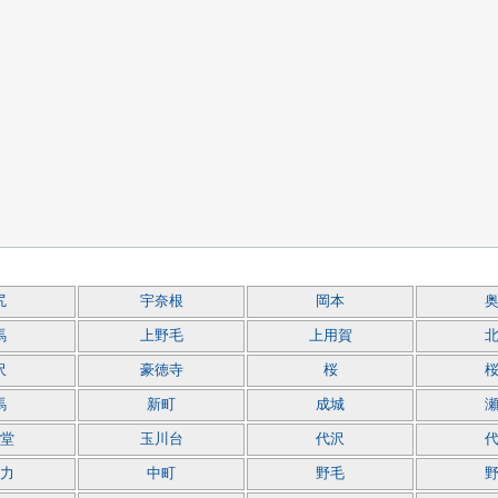
尻
宇奈根
岡本
馬
上野毛
上用賀
沢
豪徳寺
桜
馬
新町
成城
堂
玉川台
代沢
力
中町
野毛