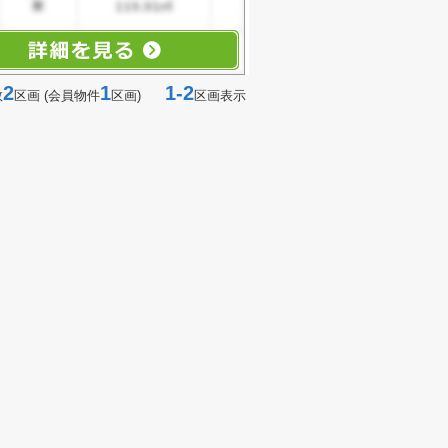
2
1
1-2
数
区画 (会員物件
区画)
区画表示