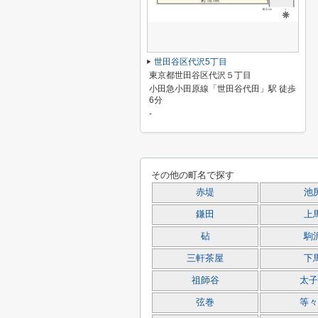
世田谷区代沢5丁目
東京都世田谷区代沢５丁目
小田急小田原線「世田谷代田」駅 徒歩
6分
-
その他の町名で探す
赤堤
池
鎌田
上
砧
駒
三軒茶屋
下
祖師谷
太子
弦巻
等々