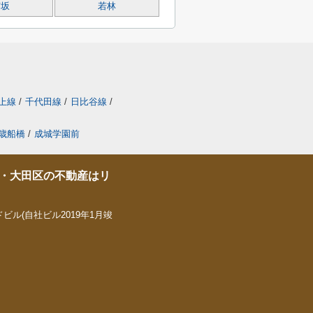
宮坂
若林
上線
/
千代田線
/
日比谷線
/
歳船橋
/
成城学園前
・大田区の不動産はリ
ビル(自社ビル2019年1月竣