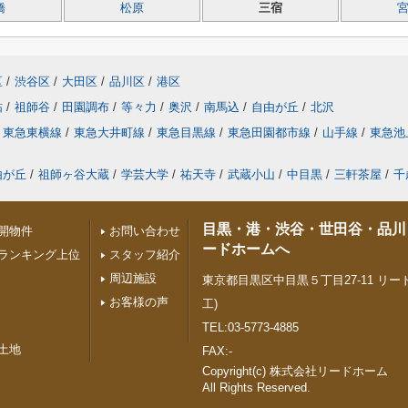
橋
松原
三宿
区
/
渋谷区
/
大田区
/
品川区
/
港区
砧
/
祖師谷
/
田園調布
/
等々力
/
奥沢
/
南馬込
/
自由が丘
/
北沢
東急東横線
/
東急大井町線
/
東急目黒線
/
東急田園都市線
/
山手線
/
東急池
由が丘
/
祖師ヶ谷大蔵
/
学芸大学
/
祐天寺
/
武蔵小山
/
中目黒
/
三軒茶屋
/
千
目黒・港・渋谷・世田谷・品川
開物件
お問い合わせ
ードホームへ
ランキング上位
スタッフ紹介
周辺施設
東京都目黒区中目黒５丁目27-11 リード
お客様の声
工)
TEL:03-5773-4885
土地
FAX:-
Copyright(c) 株式会社リードホーム
All Rights Reserved.