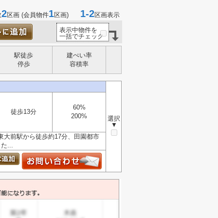
2
1
1-2
数
区画 (会員物件
区画)
区画表示
表示中物件を
一括でチェック
駅徒歩
建ぺい率
停歩
容積率
60%
徒歩13分
200%
選択
▼
東大前駅から徒歩約17分、田園都市
...