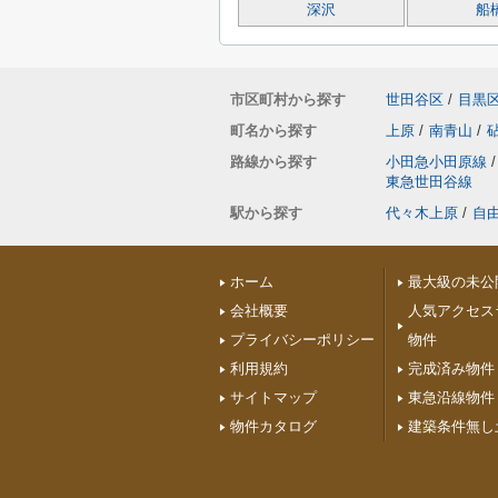
深沢
船
市区町村から探す
世田谷区
/
目黒
町名から探す
上原
/
南青山
/
路線から探す
小田急小田原線
/
東急世田谷線
駅から探す
代々木上原
/
自
ホーム
最大級の未公
会社概要
人気アクセス
プライバシーポリシー
物件
利用規約
完成済み物件
サイトマップ
東急沿線物件
物件カタログ
建築条件無し