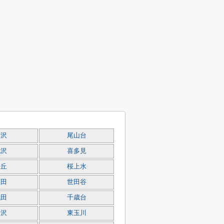
奥沢
尾山台
北沢
喜多見
桜丘
桜上水
瀬田
世田谷
代田
千歳台
野沢
東玉川