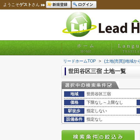
新規登録
ログイン
ようこそ
ゲスト
さん
ホーム
Lang
HOME
TRANSLA
リードホームTOP
>
(土地(売買))地域か
世田谷区三宿 土地一覧
地域
世田谷区三宿
価格
下限なし～上限なし
駅徒歩
指定しない
設備条件
指定なし