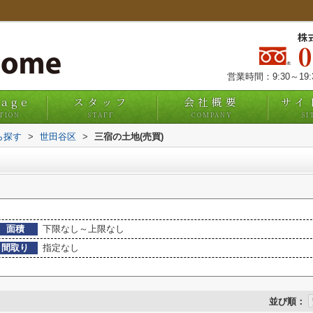
株
営業時間：9:30～19
uage
スタッフ
会社概要
サイ
TION
STAFF
COMPANY
SI
ら探す
>
世田谷区
>
三宿の土地(売買)
面積
下限なし～上限なし
間取り
指定なし
並び順：