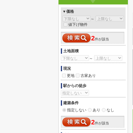
▼価格
～
値下げ物件
2
件が該当
土地面積
～
現況
更地
古家あり
駅からの徒歩
建築条件
指定しない
あり
なし
2
件が該当