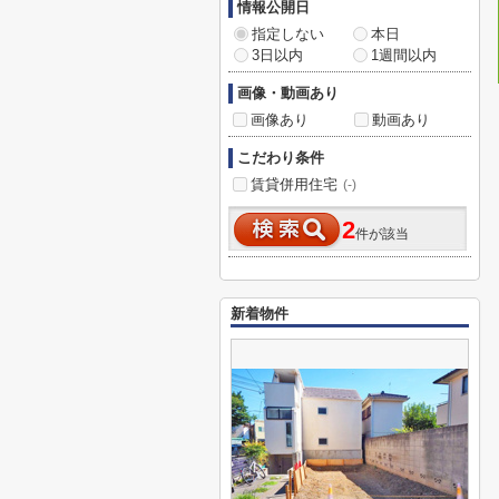
情報公開日
指定しない
本日
3日以内
1週間以内
画像・動画あり
画像あり
動画あり
こだわり条件
賃貸併用住宅
(-)
2
件が該当
新着物件