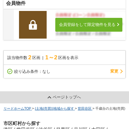
会員物件
会員登録をして限定物件を見る
2
1～2
該当物件数
区画
区画を表示
変更
絞り込み条件：
なし
ページトップへ
リードホームTOP
>
(土地(売買))地域から探す
>
世田谷区
>
千歳台の土地(売買)
市区町村から探す