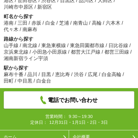
港区
/
世田谷区
/
渋谷区
/
目黒区
/
品川区
/
大田区
/
川崎市中原区
/
新宿区
町名から探す
港南
/
三田
/
赤坂
/
白金
/
芝浦
/
南青山
/
高輪
/
六本木
/
代々木
/
南麻布
路線から探す
山手線
/
南北線
/
東急東横線
/
東急田園都市線
/
日比谷線
/
京浜東北線
/
小田急小田原線
/
都営大江戸線
/
都営三田線
/
湘南新宿ライン宇須
駅から探す
麻布十番
/
品川
/
目黒
/
恵比寿
/
渋谷
/
広尾
/
白金高輪
/
田町
/
中目黒
/
白金台
電話でお問い合わせ
営業時間：
9:30～19:30
定休日：
12月31日・1月1日・2日・3日
ホーム
会社概要