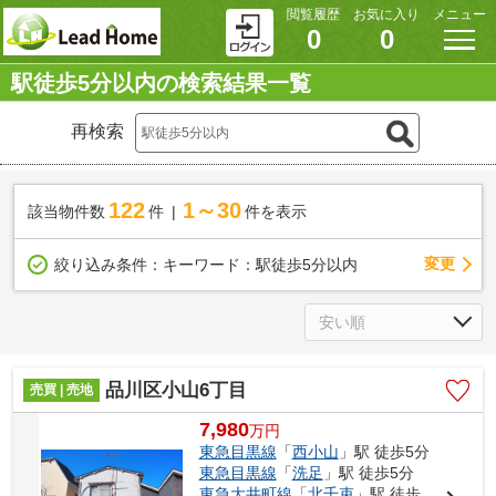
閲覧履歴
お気に入り
メニュー
0
0
駅徒歩5分以内の検索結果一覧
再検索
122
1～30
該当物件数
件
件を表示
変更
絞り込み条件：
キーワード：駅徒歩5分以内
品川区小山6丁目
売買 | 売地
7,980
万
円
東急目黒線
「
西小山
」駅 徒歩5分
東急目黒線
「
洗足
」駅 徒歩5分
東急大井町線
「
北千束
」駅 徒歩12分