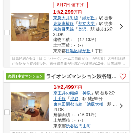
8月7日 値下げ
1
2,299
億
万
円
東急大井町線
「
緑が丘
」駅 徒歩5分
東急東横線
「
都立大学
」駅 徒歩12分
東急目黒線
「
奥沢
」駅 徒歩15分
2LDK
建物面積：-（17.13坪）
土地面積：-（-）
東京都
目黒区
緑が丘
１丁目
目黒区緑が丘1丁目に「パークホームズ自由が丘」が登場！ 大井町線緑
が丘駅から徒歩約5分、東横線自由が丘駅から徒歩約12分、目黒線奥沢
駅から徒歩約15分。 3路線3駅利用可能な大変便...
ライオンズマンション渋谷道玄坂
売買 | 中古マンション
1
2,499
億
万
円
京王井の頭線
「
神泉
」駅 徒歩2分
山手線
「
渋谷
」駅 徒歩9分
東急田園都市線
「
池尻大橋
」駅 徒歩14分
2LDK
建物面積：-（16.01坪）
土地面積：-（-）
東京都
渋谷区
円山町