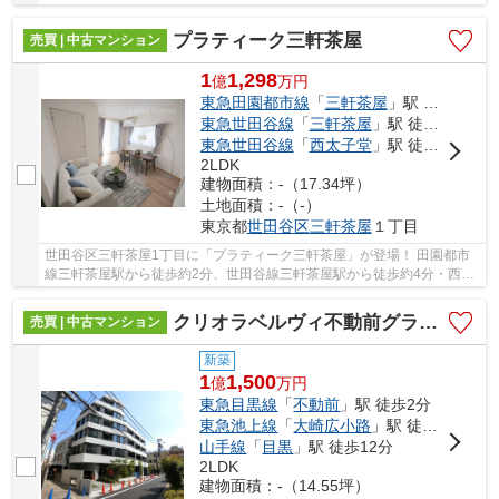
大前駅から徒歩約18分。 3路線3駅利用可能な大...
プラティーク三軒茶屋
売買 | 中古マンション
1
1,298
億
万
円
東急田園都市線
「
三軒茶屋
」駅 徒歩2分
東急世田谷線
「
三軒茶屋
」駅 徒歩4分
東急世田谷線
「
西太子堂
」駅 徒歩9分
2LDK
建物面積：-（17.34坪）
土地面積：-（-）
東京都
世田谷区
三軒茶屋
１丁目
世田谷区三軒茶屋1丁目に「プラティーク三軒茶屋」が登場！ 田園都市
線三軒茶屋駅から徒歩約2分、世田谷線三軒茶屋駅から徒歩約4分・西太
子堂駅から徒歩約9分。 2路線3駅利用可能な大...
クリオラベルヴィ不動前グランクラス
売買 | 中古マンション
新築
1
1,500
億
万
円
東急目黒線
「
不動前
」駅 徒歩2分
東急池上線
「
大崎広小路
」駅 徒歩11分
山手線
「
目黒
」駅 徒歩12分
2LDK
建物面積：-（14.55坪）