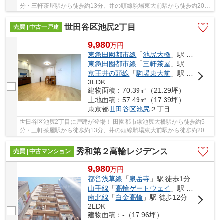
分・三軒茶屋駅から徒歩約13分、井の頭線駒場東大前駅から徒歩約20
分！ 3路線3駅利用可能な大変便利な立地に位置し...
世田谷区池尻2丁目
売買 | 中古一戸建
9,980
万
円
東急田園都市線
「
池尻大橋
」駅 徒歩5分
東急田園都市線
「
三軒茶屋
」駅 徒歩13分
京王井の頭線
「
駒場東大前
」駅 徒歩20分
3LDK
建物面積：70.39㎡（21.29坪）
土地面積：57.49㎡（17.39坪）
東京都
世田谷区
池尻
２丁目
世田谷区池尻2丁目に戸建が登場！ 田園都市線池尻大橋駅から徒歩約5
分・三軒茶屋駅から徒歩約13分、井の頭線駒場東大前駅から徒歩約20
分！ 3路線3駅利用可能な大変便利な立地に位置し...
秀和第２高輪レジデンス
売買 | 中古マンション
9,980
万
円
都営浅草線
「
泉岳寺
」駅 徒歩1分
山手線
「
高輪ゲートウェイ
」駅 徒歩4分
南北線
「
白金高輪
」駅 徒歩12分
2LDK
建物面積：-（17.96坪）