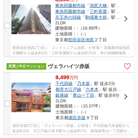
東急田園都市線
「
池尻大橋
」駅 徒歩2分
東急田園都市線
「
三軒茶屋
」駅 徒歩15分
京王井の頭線
「
駒場東大前
」駅 徒歩18分
2LDK
建物面積：-（16.88坪）
土地面積：-（-）
東京都
世田谷区
池尻
２丁目
世田谷区池尻2丁目に「コンドミニアム池尻」が登場！ 田園都市線池尻
大橋駅から徒歩約2分・三軒茶屋駅から徒歩約15分、井の頭線駒場東大
前駅から徒歩約18分。 3路線3駅利用可能な大変...
ヴェラハイツ赤坂
売買 | 中古マンション
8,499
万
円
千代田線
「
乃木坂
」駅 徒歩2分
都営大江戸線
「
六本木
」駅 徒歩7分
銀座線
「
青山一丁目
」駅 徒歩8分
2LDK
建物面積：-（15.07坪）
土地面積：-（-）
東京都
港区
赤坂
９丁目
港区赤坂9丁目に「ヴェラハイツ赤坂」が登場！ 千代田線乃木坂駅から
徒歩約2分、大江戸線六本木駅から徒歩約7分、銀座線青山一丁目駅から
徒歩約8分。 5路線3駅利用可能な大変便利な立...