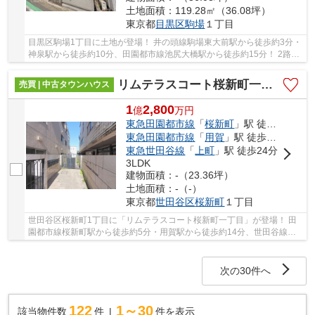
土地面積：119.28㎡（36.08坪）
東京都
目黒区
駒場
１丁目
目黒区駒場1丁目に土地が登場！ 井の頭線駒場東大前駅から徒歩約3分・
神泉駅から徒歩約10分、田園都市線池尻大橋駅から徒歩約15分！ 2路線
3駅利用可能な大変便利な立地に位置した物件...
リムテラスコート桜新町一丁目
売買 | 中古タウンハウス
1
2,800
億
万
円
東急田園都市線
「
桜新町
」駅 徒歩5分
東急田園都市線
「
用賀
」駅 徒歩14分
東急世田谷線
「
上町
」駅 徒歩24分
3LDK
建物面積：-（23.36坪）
土地面積：-（-）
東京都
世田谷区
桜新町
１丁目
世田谷区桜新町1丁目に「リムテラスコート桜新町一丁目」が登場！ 田
園都市線桜新町駅から徒歩約5分・用賀駅から徒歩約14分、世田谷線上
町駅から徒歩約24分。 2路線3駅利用可能な大変...
次の30件へ
122
1～30
該当物件数
件
件を表示