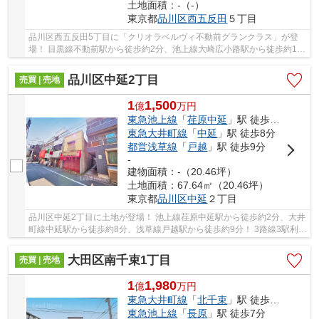
土地面積：-（-）
東京都
品川区
西五反田
５丁目
品川区西五反田5丁目に「クリオラベルヴィ不動前グランクラス」が登
場！ 目黒線不動前駅から徒歩約2分、池上線大崎広小路駅から徒歩約11
分、山手線目黒駅から徒歩約18分。 5路線3駅利...
品川区中延2丁目
売買 | 売地
1
1,500
億
万
円
東急池上線
「
荏原中延
」駅 徒歩2分
東急大井町線
「
中延
」駅 徒歩8分
都営浅草線
「
戸越
」駅 徒歩9分
-
建物面積：-（20.46坪）
土地面積：67.64㎡（20.46坪）
東京都
品川区
中延
２丁目
品川区中延2丁目に土地が登場！ 池上線荏原中延駅から徒歩約2分、大井
町線中延駅から徒歩約8分、浅草線戸越駅から徒歩約9分！ 3路線3駅利用
可能な大変便利な立地に位置した物件です。 ...
大田区南千束1丁目
売買 | 売地
1
1,980
億
万
円
東急大井町線
「
北千束
」駅 徒歩4分
東急池上線
「
長原
」駅 徒歩7分