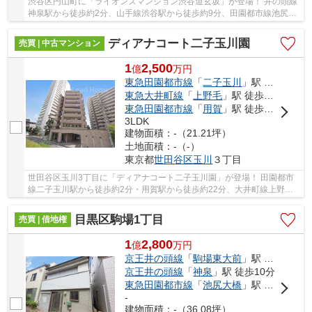
渋谷区円山町に「ライオンズマンション渋谷道玄坂」が登場！ 井の頭線
神泉駅から徒歩約2分、山手線渋谷駅から徒歩約9分、田園都市線池尻大
橋駅から徒歩約14分。 9路線3駅利用可能な大...
ディアナコート二子玉川園
売買 | 中古マンション
1
2,500
億
万
円
東急田園都市線
「
二子玉川
」駅 徒歩2分
東急大井町線
「
上野毛
」駅 徒歩19分
東急田園都市線
「
用賀
」駅 徒歩22分
3LDK
建物面積：-（21.21坪）
土地面積：-（-）
東京都
世田谷区
玉川
３丁目
世田谷区玉川3丁目に「ディアナコート二子玉川園」が登場！ 田園都市
線二子玉川駅から徒歩約2分・用賀駅から徒歩約22分、大井町線上野毛
駅から徒歩約19分。 2路線3駅利用可能な大変便...
目黒区駒場1丁目
売買 | 借地権
1
2,800
億
万
円
京王井の頭線
「
駒場東大前
」駅 徒歩3分
京王井の頭線
「
神泉
」駅 徒歩10分
東急田園都市線
「
池尻大橋
」駅 徒歩15分
-
建物面積：-（36.08坪）