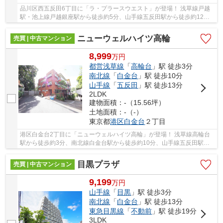
品川区西五反田6丁目に「ラ・プラースウエスト」が登場！ 浅草線戸越
駅・池上線戸越銀座駅から徒歩約5分、山手線五反田駅から徒歩約12
分！ 3路線3駅利用可能な大変便利な立地に位置し...
ニューウェルハイツ高輪
売買 | 中古マンション
8,999
万
円
都営浅草線
「
高輪台
」駅 徒歩3分
南北線
「
白金台
」駅 徒歩10分
山手線
「
五反田
」駅 徒歩13分
2LDK
建物面積：-（15.56坪）
土地面積：-（-）
東京都
港区
白金台
２丁目
港区白金台2丁目に「ニューウェルハイツ高輪」が登場！ 浅草線高輪台
駅から徒歩約3分、南北線白金台駅から徒歩約10分、山手線五反田駅か
ら徒歩約13分。 5路線3駅利用可能な大変便利な...
目黒プラザ
売買 | 中古マンション
9,199
万
円
山手線
「
目黒
」駅 徒歩3分
南北線
「
白金台
」駅 徒歩13分
東急目黒線
「
不動前
」駅 徒歩19分
3LDK