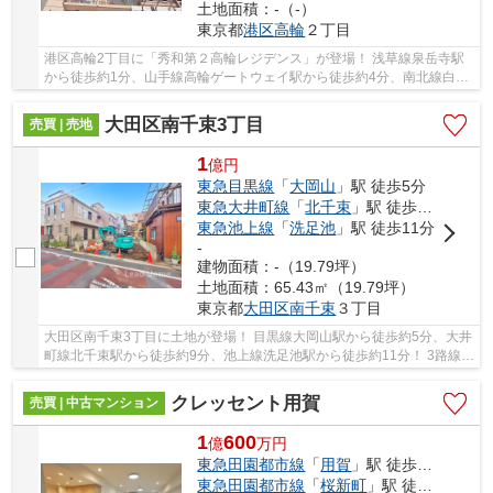
土地面積：-（-）
東京都
港区
高輪
２丁目
港区高輪2丁目に「秀和第２高輪レジデンス」が登場！ 浅草線泉岳寺駅
から徒歩約1分、山手線高輪ゲートウェイ駅から徒歩約4分、南北線白金
高輪駅から徒歩約12分。 6路線3駅利用可能な大...
大田区南千束3丁目
売買 | 売地
1
億
円
東急目黒線
「
大岡山
」駅 徒歩5分
東急大井町線
「
北千束
」駅 徒歩9分
東急池上線
「
洗足池
」駅 徒歩11分
-
建物面積：-（19.79坪）
土地面積：65.43㎡（19.79坪）
東京都
大田区
南千束
３丁目
大田区南千束3丁目に土地が登場！ 目黒線大岡山駅から徒歩約5分、大井
町線北千束駅から徒歩約9分、池上線洗足池駅から徒歩約11分！ 3路線3
駅利用可能な大変便利な立地に位置した物件で...
クレッセント用賀
売買 | 中古マンション
1
600
億
万
円
東急田園都市線
「
用賀
」駅 徒歩5分
東急田園都市線
「
桜新町
」駅 徒歩16分