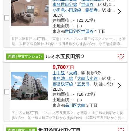
東急世田谷線
「
世田谷
」駅 徒歩3分
小田急小田原線
「
豪徳寺
」駅 徒歩21分
3LDK
建物面積：-（21.31坪）
土地面積：-（-）
東京都
世田谷区
世田谷
４丁目
世田谷区世田谷4丁目に「東急ドエル・アルス世田谷ネクステージ」が登
場！ 世田谷線松陰神社前駅・世田谷駅から徒歩約3分、小田急線豪徳寺
駅から徒歩約21分。 2路線3駅利用可能な大変...
ルミネ五反田第２
売買 | 中古マンション
9,780
万
円
山手線
「
大崎
」駅 徒歩3分
東急池上線
「
大崎広小路
」駅 徒歩4分
都営浅草線
「
五反田
」駅 徒歩9分
2LDK
建物面積：-（18.73坪）
土地面積：-（-）
東京都
品川区
大崎
３丁目
品川区大崎3丁目に「ルミネ五反田第２」が登場！ 山手線大崎駅から徒
歩約3分、池上線大崎広小路駅から徒歩約4分、浅草線五反田駅から徒歩
約9分。 6路線3駅利用可能な大変便利な立地に...
世田谷区代田2丁目
売買 | 中古一戸建