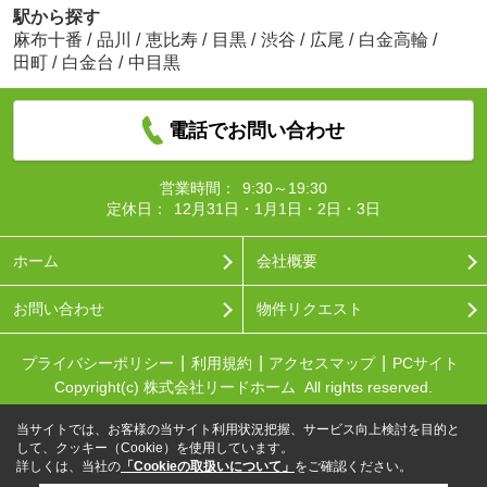
駅から探す
麻布十番
/
品川
/
恵比寿
/
目黒
/
渋谷
/
広尾
/
白金高輪
/
田町
/
白金台
/
中目黒
電話でお問い合わせ
営業時間：
9:30～19:30
定休日：
12月31日・1月1日・2日・3日
ホーム
会社概要
お問い合わせ
物件リクエスト
プライバシーポリシー
利用規約
アクセスマップ
PCサイト
Copyright(c) 株式会社リードホーム All rights reserved.
当サイトでは、お客様の当サイト利用状況把握、サービス向上検討を目的と
して、クッキー（Cookie）を使用しています。
詳しくは、当社の
「Cookieの取扱いについて」
をご確認ください。