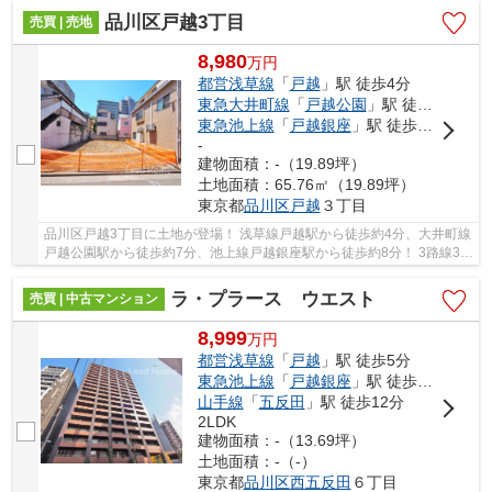
品川区戸越3丁目
売買 | 売地
8,980
万
円
都営浅草線
「
戸越
」駅 徒歩4分
東急大井町線
「
戸越公園
」駅 徒歩7分
東急池上線
「
戸越銀座
」駅 徒歩8分
-
建物面積：-（19.89坪）
土地面積：65.76㎡（19.89坪）
東京都
品川区
戸越
３丁目
品川区戸越3丁目に土地が登場！ 浅草線戸越駅から徒歩約4分、大井町線
戸越公園駅から徒歩約7分、池上線戸越銀座駅から徒歩約8分！ 3路線3駅
利用可能な大変便利な立地に位置した物件で...
ラ・プラース ウエスト
売買 | 中古マンション
8,999
万
円
都営浅草線
「
戸越
」駅 徒歩5分
東急池上線
「
戸越銀座
」駅 徒歩5分
山手線
「
五反田
」駅 徒歩12分
2LDK
建物面積：-（13.69坪）
土地面積：-（-）
東京都
品川区
西五反田
６丁目