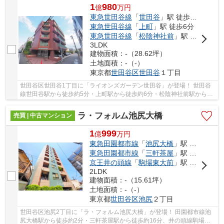
1
980
億
万
円
東急世田谷線
「
世田谷
」駅 徒歩5分
東急世田谷線
「
上町
」駅 徒歩6分
東急世田谷線
「
松陰神社前
」駅 徒歩11分
3LDK
建物面積：-（28.62坪）
土地面積：-（-）
東京都
世田谷区
世田谷
１丁目
世田谷区世田谷1丁目に「ライオンズガーデン世田谷」が登場！ 世田谷
線世田谷駅から徒歩約5分・上町駅から徒歩約6分・松陰神社前駅から徒
歩約11分。 3駅利用可能な大変便利な立地に位...
ラ・フォルム池尻大橋
売買 | 中古マンション
1
999
億
万
円
東急田園都市線
「
池尻大橋
」駅 徒歩2分
東急田園都市線
「
三軒茶屋
」駅 徒歩16分
京王井の頭線
「
駒場東大前
」駅 徒歩18分
2LDK
建物面積：-（15.61坪）
土地面積：-（-）
東京都
世田谷区
池尻
２丁目
世田谷区池尻2丁目に「ラ・フォルム池尻大橋」が登場！ 田園都市線池
尻大橋駅から徒歩約2分・三軒茶屋駅から徒歩約16分、井の頭線駒場東