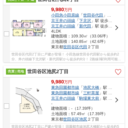
9,980
万
円
小田急小田原線
「
世田谷代田
」駅 徒歩2分
京王井の頭線
「
下北沢
」駅 徒歩8分
京王井の頭線
「
新代田
」駅 徒歩8分
4LDK
建物面積：109.30㎡（33.06坪）
土地面積：140.85㎡（42.6坪）
東京都
世田谷区
代田
２丁目
世田谷区代田2丁目に戸建が登場！ 小田急線世田谷代田駅から徒歩約2
分、井の頭線下北沢駅・新代田駅から徒歩約8分！ 2路線3駅利用可能な
大変便利な立地に位置した物件です。 駅徒歩約2...
世田谷区池尻2丁目
売買 | 売地
9,980
万
円
東急田園都市線
「
池尻大橋
」駅 徒歩5分
東急田園都市線
「
三軒茶屋
」駅 徒歩13分
京王井の頭線
「
駒場東大前
」駅 徒歩20分
-
建物面積：-（17.39坪）
土地面積：57.49㎡（17.39坪）
東京都
世田谷区
池尻
２丁目
世田谷区池尻2丁目に戸建が登場！ 田園都市線池尻大橋駅から徒歩約5