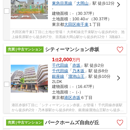
東急目黒線
「
大岡山
」駅 徒歩12分
-
建物面積：-（30.37坪）
土地面積：100.40㎡（30.37坪）
東京都
大田区
南千束
１丁目
大田区南千束1丁目に土地が登場！ 大井町線北千束駅から徒歩約4分、池
上線長原駅から徒歩約7分、目黒線大岡山駅から徒歩約12分！ 3路線3駅
利用可能な大変便利な立地に位置した物件です...
シティーマンション赤坂
売買 | 中古マンション
1
2,000
億
万
円
千代田線
「
赤坂
」駅 徒歩2分
千代田線
「
乃木坂
」駅 徒歩8分
銀座線
「
溜池山王
」駅 徒歩10分
2LDK
建物面積：-（16.47坪）
土地面積：-（-）
東京都
港区
赤坂
６丁目
港区赤坂6丁目に「シティーマンション赤坂」が登場！ 千代田線赤坂駅
から徒歩約2分・乃木坂駅から徒歩約8分、銀座線溜池山王駅から徒歩約
10分。 3路線3駅利用可能な大変便利な立地に位...
パークホームズ自由が丘
売買 | 中古マンション