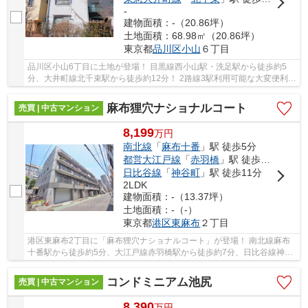
-
建物面積：-（20.86坪）
土地面積：68.98㎡（20.86坪）
東京都
品川区
小山
６丁目
品川区小山6丁目に土地が登場！ 目黒線西小山駅・洗足駅から徒歩約5
分、大井町線北千束駅から徒歩約12分！ 2路線3駅利用可能な大変便利な
立地に位置した物件です。 駅徒歩約5分。土地...
麻布狸穴ナショナルコート
売買 | 中古マンション
8,199
万
円
南北線
「
麻布十番
」駅 徒歩5分
都営大江戸線
「
赤羽橋
」駅 徒歩7分
日比谷線
「
神谷町
」駅 徒歩11分
2LDK
建物面積：-（13.37坪）
土地面積：-（-）
東京都
港区
東麻布
２丁目
港区東麻布2丁目に「麻布狸穴ナショナルコート」が登場！ 南北線麻布
十番駅から徒歩約5分、大江戸線赤羽橋駅から徒歩約7分、日比谷線神谷
町駅から徒歩約11分。 3路線3駅利用可能な大変...
コンドミニアム池尻
売買 | 中古マンション
8,390
万
円