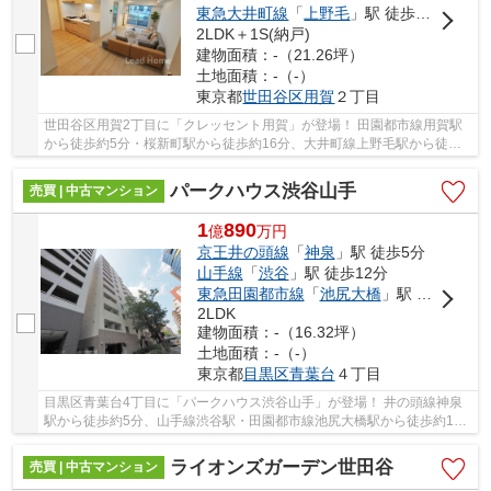
東急大井町線
「
上野毛
」駅 徒歩20分
2LDK＋1S(納戸)
建物面積：-（21.26坪）
土地面積：-（-）
東京都
世田谷区
用賀
２丁目
世田谷区用賀2丁目に「クレッセント用賀」が登場！ 田園都市線用賀駅
から徒歩約5分・桜新町駅から徒歩約16分、大井町線上野毛駅から徒歩
約20分。 2路線3駅利用可能な大変便利な立地に...
パークハウス渋谷山手
売買 | 中古マンション
1
890
億
万
円
京王井の頭線
「
神泉
」駅 徒歩5分
山手線
「
渋谷
」駅 徒歩12分
東急田園都市線
「
池尻大橋
」駅 徒歩12分
2LDK
建物面積：-（16.32坪）
土地面積：-（-）
東京都
目黒区
青葉台
４丁目
目黒区青葉台4丁目に「パークハウス渋谷山手」が登場！ 井の頭線神泉
駅から徒歩約5分、山手線渋谷駅・田園都市線池尻大橋駅から徒歩約12
分！ 9路線3駅利用可能な大変便利な立地に位置...
ライオンズガーデン世田谷
売買 | 中古マンション