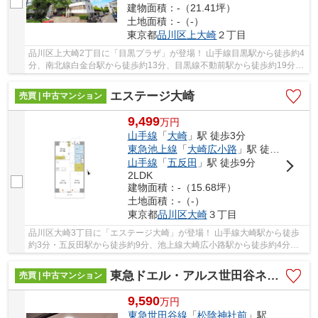
建物面積：-（21.41坪）
土地面積：-（-）
東京都
品川区
上大崎
２丁目
品川区上大崎2丁目に「目黒プラザ」が登場！ 山手線目黒駅から徒歩約4
分、南北線白金台駅から徒歩約13分、目黒線不動前駅から徒歩約19分。
4路線3駅利用可能な大変便利な立地に位置し...
エステージ大崎
売買 | 中古マンション
9,499
万
円
山手線
「
大崎
」駅 徒歩3分
東急池上線
「
大崎広小路
」駅 徒歩4分
山手線
「
五反田
」駅 徒歩9分
2LDK
建物面積：-（15.68坪）
土地面積：-（-）
東京都
品川区
大崎
３丁目
品川区大崎3丁目に「エステージ大崎」が登場！ 山手線大崎駅から徒歩
約3分・五反田駅から徒歩約9分、池上線大崎広小路駅から徒歩約4分。 6
路線3駅利用可能な大変便利な立地に位置した...
東急ドエル・アルス世田谷ネクステージ
売買 | 中古マンション
9,590
万
円
東急世田谷線
「
松陰神社前
」駅 徒歩3分