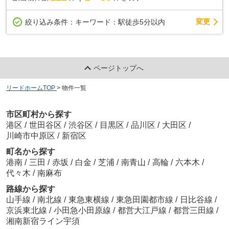
変更
絞り込み条件：
キーワード：駅徒歩5分以内
ページトップへ
リードホームTOP
>
物件一覧
市区町村から探す
港区
/
世田谷区
/
渋谷区
/
目黒区
/
品川区
/
大田区
/
川崎市中原区
/
新宿区
町名から探す
港南
/
三田
/
赤坂
/
白金
/
芝浦
/
南青山
/
高輪
/
六本木
/
代々木
/
南麻布
路線から探す
山手線
/
南北線
/
東急東横線
/
東急田園都市線
/
日比谷線
/
京浜東北線
/
小田急小田原線
/
都営大江戸線
/
都営三田線
/
湘南新宿ライン宇須