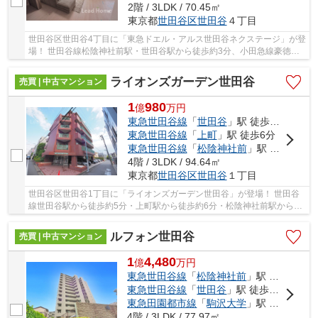
2階 / 3LDK / 70.45㎡
東京都
世田谷区
世田谷
４丁目
世田谷区世田谷4丁目に「東急ドエル・アルス世田谷ネクステージ」が登
場！ 世田谷線松陰神社前駅・世田谷駅から徒歩約3分、小田急線豪徳寺
駅から徒歩約21分。 2路線3駅利用可能な大変...
ライオンズガーデン世田谷
売買 | 中古マンション
1
980
億
万
円
東急世田谷線
「
世田谷
」駅 徒歩5分
東急世田谷線
「
上町
」駅 徒歩6分
東急世田谷線
「
松陰神社前
」駅 徒歩11分
4階 / 3LDK / 94.64㎡
東京都
世田谷区
世田谷
１丁目
世田谷区世田谷1丁目に「ライオンズガーデン世田谷」が登場！ 世田谷
線世田谷駅から徒歩約5分・上町駅から徒歩約6分・松陰神社前駅から徒
歩約11分。 3駅利用可能な大変便利な立地に位...
ルフォン世田谷
売買 | 中古マンション
1
4,480
億
万
円
東急世田谷線
「
松陰神社前
」駅 徒歩3分
東急世田谷線
「
世田谷
」駅 徒歩7分
東急田園都市線
「
駒沢大学
」駅 徒歩16分
4階 / 3LDK / 77.97㎡