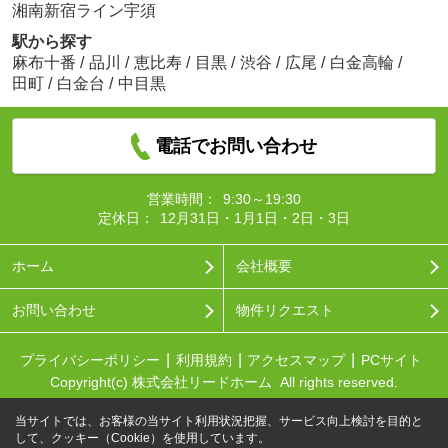
湘南新宿ライン宇須
駅から探す
麻布十番
/
品川
/
恵比寿
/
目黒
/
渋谷
/
広尾
/
白金高輪
/
田町
/
白金台
/
中目黒
電話でお問い合わせ
営業時間：
9:30～19:30
定休日：
12月31日・1月1日・2日・3日
ホーム
会社概要
お問い合わせ
物件リクエスト
プライバシーポリシー
利用規約
アクセスマップ
PCサイト
Copyright(c) 株式会社リードホーム All rights reserved.
当サイトでは、お客様の当サイト利用状況把握、サービス向上検討を目的と
して、クッキー（Cookie）を使用しています。