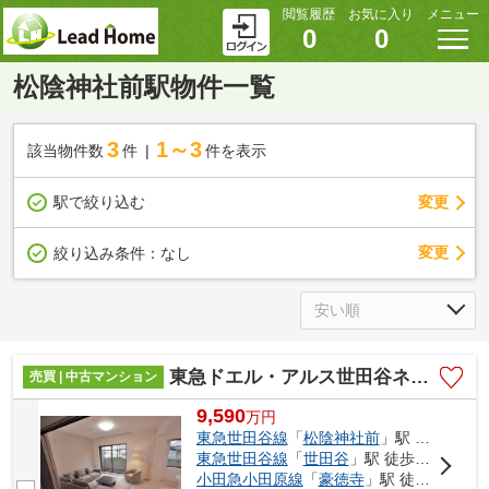
閲覧履歴
お気に入り
メニュー
0
0
松陰神社前駅物件一覧
3
1～3
該当物件数
件
件を表示
駅で絞り込む
変更
変更
絞り込み条件：
なし
東急ドエル・アルス世田谷ネクステージ
売買 | 中古マンション
9,590
万
円
東急世田谷線
「
松陰神社前
」駅 徒歩3分
東急世田谷線
「
世田谷
」駅 徒歩3分
小田急小田原線
「
豪徳寺
」駅 徒歩21分