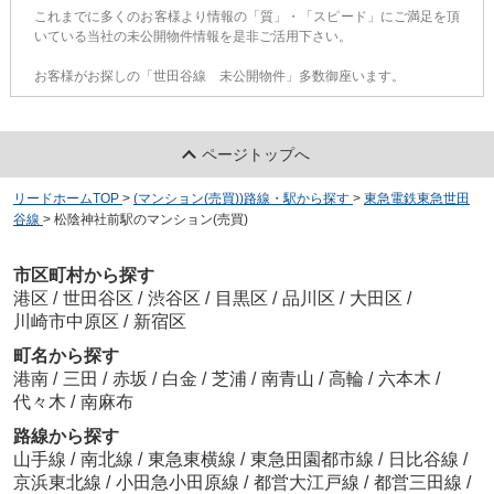
これまでに多くのお客様より情報の「質」・「スピード」にご満足を頂
いている当社の未公開物件情報を是非ご活用下さい。
お客様がお探しの「世田谷線 未公開物件」多数御座います。
ページトップへ
リードホームTOP
>
(マンション(売買))路線・駅から探す
>
東急電鉄東急世田
谷線
>
松陰神社前駅のマンション(売買)
市区町村から探す
港区
/
世田谷区
/
渋谷区
/
目黒区
/
品川区
/
大田区
/
川崎市中原区
/
新宿区
町名から探す
港南
/
三田
/
赤坂
/
白金
/
芝浦
/
南青山
/
高輪
/
六本木
/
代々木
/
南麻布
路線から探す
山手線
/
南北線
/
東急東横線
/
東急田園都市線
/
日比谷線
/
京浜東北線
/
小田急小田原線
/
都営大江戸線
/
都営三田線
/