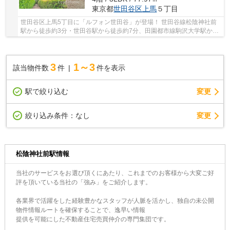
東京都
世田谷区
上馬
５丁目
世田谷区上馬5丁目に「ルフォン世田谷」が登場！ 世田谷線松陰神社前
駅から徒歩約3分・世田谷駅から徒歩約7分、田園都市線駒沢大学駅から
徒歩約16分。 2路線3駅利用可能な大変便利な立...
3
1～3
該当物件数
件
件を表示
駅で絞り込む
変更
変更
絞り込み条件：
なし
松陰神社前駅情報
当社のサービスをお選び頂くにあたり、これまでのお客様から大変ご好
評を頂いている当社の「強み」をご紹介します。
各業界で活躍をした経験豊かなスタッフが人脈を活かし、独自の未公開
物件情報ルートを確保することで、逸早い情報
提供を可能にした不動産住宅売買仲介の専門集団です。